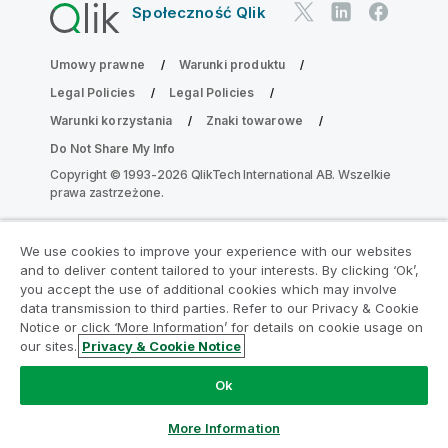
Społeczność Qlik
Umowy prawne
Warunki produktu
Legal Policies
Legal Policies
Warunki korzystania
Znaki towarowe
Do Not Share My Info
Copyright © 1993-2026 QlikTech International AB. Wszelkie
prawa zastrzeżone.
We use cookies to improve your experience with our websites
Dołącz do Programu Modernizacji
and to deliver content tailored to your interests. By clicking ‘Ok’,
Analityki
you accept the use of additional cookies which may involve
data transmission to third parties. Refer to our Privacy & Cookie
Notice or click ‘More Information’ for details on cookie usage on
Przeprowadź modernizację bez szkody dla Twoich
our sites.
Privacy & Cookie Notice
cennych aplikacji QlikView za pomocą programu
Analytics Modernization Program.
Kliknij tutaj
aby
Ok
uzyskać więcej informacji lub skontaktuj się z nami:
ampquestions@qlik.com
More Information