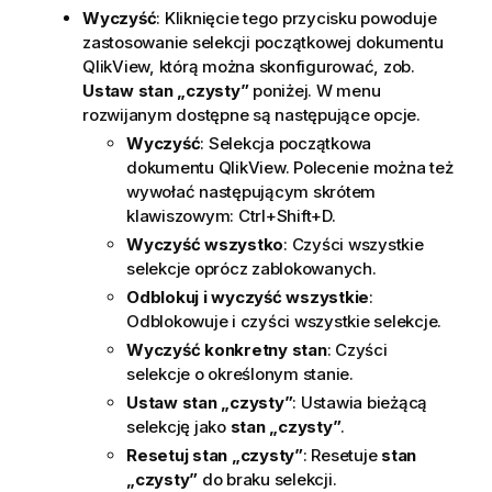
Wyczyść
: Kliknięcie tego przycisku powoduje
zastosowanie selekcji początkowej dokumentu
QlikView, którą można skonfigurować, zob.
Ustaw stan „czysty”
poniżej.
W menu
rozwijanym dostępne są następujące opcje.
Wyczyść
: Selekcja początkowa
dokumentu QlikView. Polecenie można też
wywołać następującym skrótem
klawiszowym: Ctrl+Shift+D.
Wyczyść wszystko
: Czyści wszystkie
selekcje oprócz zablokowanych.
Odblokuj i wyczyść wszystkie
:
Odblokowuje i czyści wszystkie selekcje.
Wyczyść konkretny stan
: Czyści
selekcje o określonym stanie.
Ustaw stan „czysty”
: Ustawia bieżącą
selekcję jako
stan „czysty”
.
Resetuj stan „czysty”
: Resetuje
stan
„czysty”
do braku selekcji.