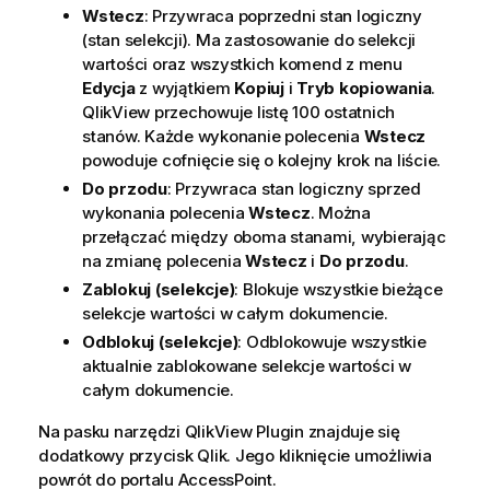
Wstecz
: Przywraca poprzedni stan logiczny
(stan selekcji). Ma zastosowanie do selekcji
wartości oraz wszystkich komend z menu
Edycja
z wyjątkiem
Kopiuj
i
Tryb kopiowania
.
QlikView przechowuje listę 100 ostatnich
stanów. Każde wykonanie polecenia
Wstecz
powoduje cofnięcie się o kolejny krok na liście.
Do przodu
: Przywraca stan logiczny sprzed
wykonania polecenia
Wstecz
. Można
przełączać między oboma stanami, wybierając
na zmianę polecenia
Wstecz
i
Do przodu
.
Zablokuj (selekcje)
: Blokuje wszystkie bieżące
selekcje wartości
w całym dokumencie.
Odblokuj (selekcje)
: Odblokowuje wszystkie
aktualnie zablokowane
selekcje wartości
w
całym dokumencie.
Na pasku narzędzi QlikView Plugin znajduje się
dodatkowy przycisk
Qlik
. Jego kliknięcie umożliwia
powrót do portalu AccessPoint.