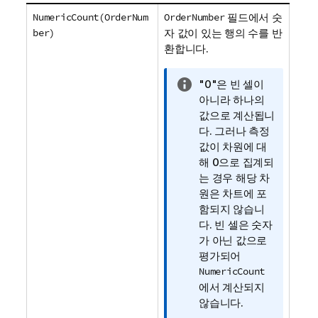
NumericCount(OrderNum
OrderNumber
필드에서 숫
ber)
자 값이 있는 행의 수를 반
환합니다.
정
"0"은 빈 셀이
보
아니라 하나의
메
값으로 계산됩니
모
다. 그러나 측정
값이 차원에 대
해 0으로 집계되
는 경우 해당 차
원은 차트에 포
함되지 않습니
다. 빈 셀은 숫자
가 아닌 값으로
평가되어
NumericCount
에서 계산되지
않습니다.