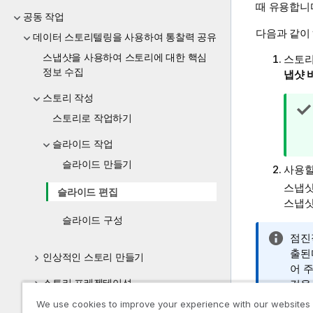
때 유용합니
공동 작업
다음과 같이
데이터 스토리텔링을 사용하여 통찰력 공유
스냅샷을 사용하여 스토리에 대한 핵심
스토리
정보 수집
냅샷 
스토리 작성
스토리로 작업하기
슬라이드 작업
슬라이드 만들기
사용할
스냅샷
슬라이드 편집
스냅샷
슬라이드 구성
정
점진
보
출된
인상적인 스토리 만들기
메
어 
스토리 프레젠테이션
모
것을
We use cookies to improve your experience with our websites
문제 해결 - 데이터 스토리텔링 사용