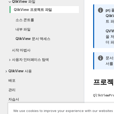
QlikView 파일
QlikView 프로젝트 파일
정
prj
보
Ql
소스 콘트롤
메
트 
모
내부 파일
QV
을 저
QlikView 문서 액세스
더 
시작 마법사
정
문서
사용자 인터페이스 탐색
보
서를
메
QlikView 사용
모
프로젝
배포
관리
QlikViewPr
자습서
목록의 여러 
가이드
다.
We use cookies to improve your experience with our websites