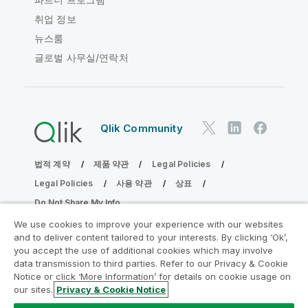
취업 정보
뉴스룸
글로벌 사무실/연락처
Qlik Community
법적 계약
제품 약관
Legal Policies
Legal Policies
사용 약관
상표
Do Not Share My Info
Copyright © 1993-2026 QlikTech International AB. 무단 전재
We use cookies to improve your experience with our websites
및 복제를 금합니다.
and to deliver content tailored to your interests. By clicking ‘Ok’,
you accept the use of additional cookies which may involve
data transmission to third parties. Refer to our Privacy & Cookie
Notice or click ‘More Information’ for details on cookie usage on
분석 현대화 프로그램에 참여
our sites.
Privacy & Cookie Notice