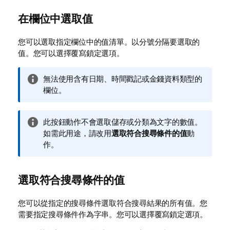
在欄位中選取值
您可以選取指定欄位中的值清單。以分號分隔要選取的
值。您可以選擇覆寫鎖定選項。
資
無法使用含有日期、時間戳記或金錢資料類型的
訊
欄位。
備
註
資
此按鈕動作不會選取儲存或分類為文字的數值。
訊
如需此用途，請改用
選取符合搜尋條件的值
動
備
作。
註
選取符合搜尋條件的值
您可以從指定的搜尋條件選取符合搜尋結果的所有值。您
需要指定搜尋條件作為字串。您可以選擇覆寫鎖定選項。