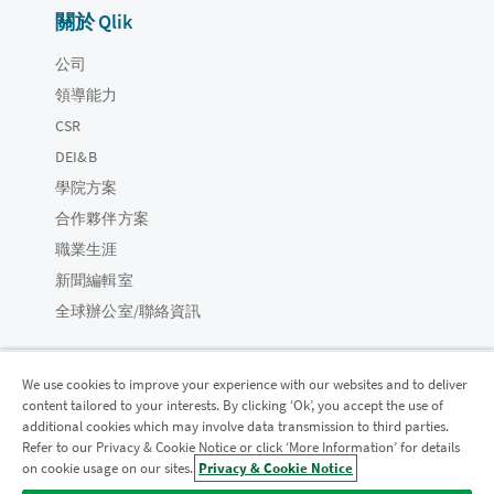
關於 Qlik
公司
領導能力
CSR
DEI&B
學院方案
合作夥伴方案
職業生涯
新聞編輯室
全球辦公室/聯絡資訊
We use cookies to improve your experience with our websites and to deliver
content tailored to your interests. By clicking ‘Ok’, you accept the use of
Qlik 社群
additional cookies which may involve data transmission to third parties.
Refer to our Privacy & Cookie Notice or click ‘More Information’ for details
on cookie usage on our sites.
Privacy & Cookie Notice
法律合約
產品條款
Legal Policies
法律條規