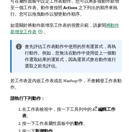
可在屬性面板中設定工作表動作。
您可以將多個動作新增
至一個工作表。動作會按照
Actions
之下列出的順序來執
行。您可以拖曳動作以變更動作順序。
如需關於將動作新增至工作表的視覺示範，請參閱
將動作
新增至工作表
。
資
會先評估工作表動作中使用的所有運算式，再執
訊
行動作。例如，您無法在動作中使用從上一個動
備
作選取結果的運算式，因為運算式會在動作進行
註
選取之前先評估。
若工作表是內嵌工作表或在 Mashup 中，不會觸發工作表動
作。
請執行下列動作：
在工作表檢視中，按一下工具列中的
編輯工作
表
。
按一下工作表屬性面板中的
動作
。
按一下
新增動作
。