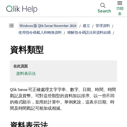
功能
Search
表
Windows 版 Qlik Sense November 2024
建立
管理資料
使用指令碼載入和轉換資料
瞭解指令碼語法和資料結構
資料類型
在此頁面
資料表示法
Qlik Sense
可正確處理文字字串、數字、日期、時間、時間
戳記及貨幣。可對這些類型的資料加以排序、以一些不同
的格式顯示，並用於計算中。舉例來說，這表示日期、時
間及時間戳記可相加或相減。
資料表示法