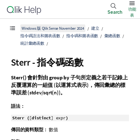
功能
Search
表
Windows 版 Qlik Sense November 2024
建立
指令碼語法和圖表函數
指令碼和圖表函數
彙總函數
統計彙總函數
Sterr - 指令碼函數
Sterr()
會針對由
group by
子句所定義之若干記錄上
反覆運算的一組值 (以運算式表示)，傳回彙總的標
準誤差 (
stdev/sqrt(n)
)。
語法：
Sterr (
[
distinct
] expr
)
傳回的資料類型：
數值