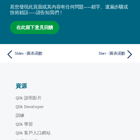
若您發現此頁面或其內容有任何問題——錯字、遺漏步驟或
技術錯誤——請告知我們！
在此留下意見回饋
Stdev - 圖表函數
Sterr - 圖表函數
資源
Qlik 說明影片
Qlik Developer
訓練
Qlik 學習
Qlik 客戶入口網站