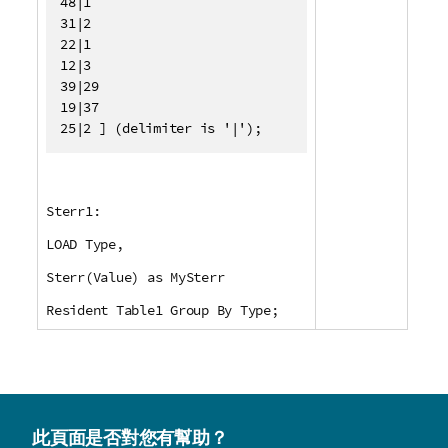
48|1

31|2

22|1

12|3

39|29

19|37

25|2 ] (delimiter is '|');
Sterr1:
LOAD Type,
Sterr(Value) as MySterr
Resident Table1 Group By Type;
此頁面是否對您有幫助？