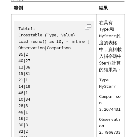
範例
結果
在具有
Table1:

Type
和
將代碼複製到剪貼簿
Crosstable (Type, Value)

MySterr
維
Load recno() as ID, * inline [

度的表格
Observation|Comparison

中，資料載
35|2

入指令碼中
40|27

Sterr()
計算
12|38

的結果為：
15|31

21|1

Type
14|19

MySterr
46|1

Compariso
10|34

n
28|3

3.2674431
48|1

16|2

Observati
30|3

on
32|2

2.7968733