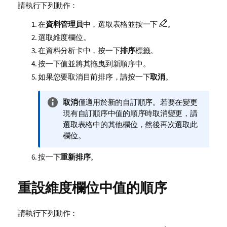
請執行下列動作：
在
資料管理員
中，選取表格並按一下
。
選取維度欄位。
在資料分析卡中，按一下
排序
標籤。
按一下值並將其拖曳到新順序中。
如果您要取消目前排序，請按一下
取消
。
資
取消
僅適用於新的自訂順序。若要在變更
訊
現有自訂順序中值的順序時取消變更，請
備
選取表格中的其他欄位，然後再次選取此
註
欄位。
按一下
重新排序
。
重設維度欄位中值的順序
請執行下列動作：