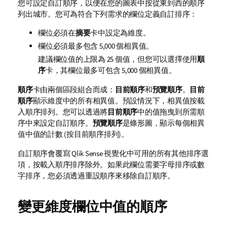
您可設定自訂順序，以便在您的圖表中按從東到西的順序
列出城市。您可為符合下列需求的欄位定義自訂排序：
欄位必須在
摘要
卡中設定為維度。
欄位必須最多包含 5,000 個相異值。
建議欄位值的上限為 25 個值，但您可以選擇使用
順
序
卡，其欄位最多可包含 5,000 個相異值。
順序
卡由兩個區段組合而成：
目前順序
和
預覽順序
。
目前
順序
顯示維度中的所有相異值。預設情況下，相異值按載
入順序排列。您可以透過將
目前順序
中的值拖曳到所需順
序中來設定自訂順序。
預覽順序
是條形圖，顯示每個相異
值中值的計數 (按目前順序排列)。
自訂順序會覆寫
Qlik Sense
視覺化中可用的所有其他排序選
項，按載入順序排序除外。如果此欄位需要字母排序或數
字排序，您必須透過重設順序來移除自訂順序。
變更維度欄位中值的順序