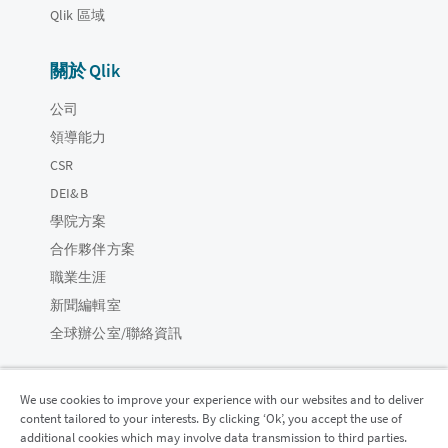
Qlik 區域
關於 Qlik
公司
領導能力
CSR
DEI&B
學院方案
合作夥伴方案
職業生涯
新聞編輯室
全球辦公室/聯絡資訊
We use cookies to improve your experience with our websites and to deliver
content tailored to your interests. By clicking ‘Ok’, you accept the use of
Qlik 社群
additional cookies which may involve data transmission to third parties.