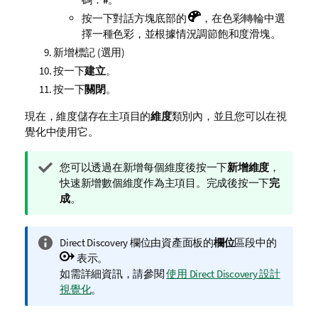
按一下對話方塊底部的
，在色彩轉輪中選
擇一種色彩，並根據情況調節飽和度滑塊。
新增標記 (選用)
按一下
建立
。
按一下
關閉
。
現在，維度儲存在主項目的
維度
類別內，並且您可以在視
覺化中使用它。
提
您可以透過在新增每個維度後按一下
新增維度
，
示
快速新增數個維度作為主項目。完成後按一下
完
備
成
。
註
資
Direct Discovery
欄位由資產面板的
欄位
區段中的
訊
表示。
備
如需詳細資訊，請參閱
使用 Direct Discovery 設計
註
視覺化
。