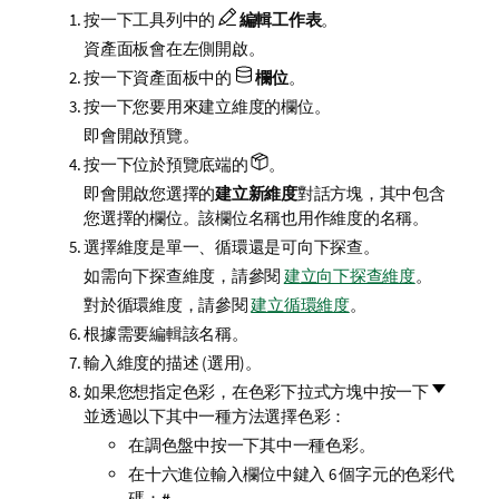
按一下工具列中的
編輯工作表
。
資產面板會在左側開啟。
按一下資產面板中的
欄位
。
按一下您要用來建立維度的欄位。
即會開啟預覽。
按一下位於預覽底端的
。
即會開啟您選擇的
建立新維度
對話方塊，其中包含
您選擇的欄位。該欄位名稱也用作維度的名稱。
選擇維度是單一、循環還是可向下探查。
如需向下探查維度，請參閱
建立向下探查維度
。
對於循環維度，請參閱
建立循環維度
。
根據需要編輯該名稱。
輸入維度的描述 (選用)。
如果您想指定色彩，在色彩下拉式方塊中按一下
並透過以下其中一種方法選擇色彩：
在調色盤中按一下其中一種色彩。
在十六進位輸入欄位中鍵入 6 個字元的色彩代
碼：
#
。