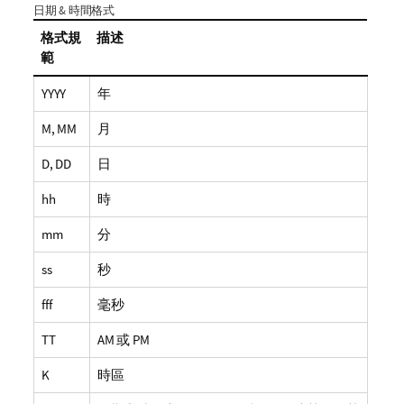
日期 & 時間格式
格式規
描述
範
YYYY
年
M, MM
月
D, DD
日
hh
時
mm
分
ss
秒
fff
毫秒
TT
AM 或 PM
K
時區