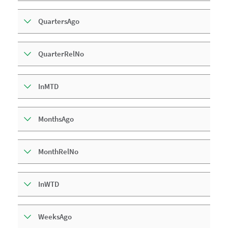
QuartersAgo
QuarterRelNo
InMTD
MonthsAgo
MonthRelNo
InWTD
WeeksAgo