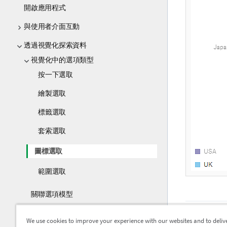
開啟應用程式
與使用者介面互動
透過視覺化探索資料
視覺化中的選項類型
按一下選取
繪製選取
標籤選取
套索選取
圖標選取
範圍選取
關聯選項模型
檢視視覺化資料
上一個主
We use cookies to improve your experience with our websites and to deliv
套索選