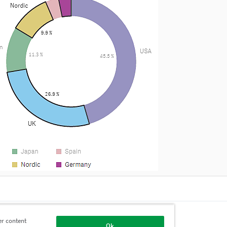
題
er content
取
Ok