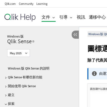
Qlik.com
Community
Learning
文件
引導
視訊
遷移中心
Windows 版 Qli
Windows
版
Qlik Sense
®
圖標
May 2025
除了代表
Windows 版 Qlik Sense 的說明
資
由運
Qlik Sense 有哪些新功能
訊
備
開始使用 Qlik Sense
註
圓形圖中以圖
建立
探索