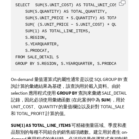
SELECT 	SUM(S.UNIT_COST) AS TOTAL_UNIT_COST,

將代碼
	SUM(S.QUANTITY) AS TOTAL_QUANTITY,

	SUM(S.UNIT_PRICE * S.QUANTITY) AS TOTAL_SALE,

	SUM( (S.UNIT_PRICE - S.UNIT_COST) * QUANTITY) AS TOTAL_PROFIT,

	SUM(1) AS TOTAL_LINE_ITEMS,

	S.REGION,

	S.YEARQUARTER,

	S.PRODCAT,

FROM SALE_DETAIL S

GROUP BY S.REGION, S.YEARQUARTER, S.PRODCAT
On-demand 量值運算式的屬性通常是以從
SQL GROUP BY
查
詢計算的彙總結果為基礎，該查詢用於載入資料。由於
selection 應用程式使用
GROUP BY
查詢來彙總
SALE_DETAIL
記錄，因此必須使用彙總函數 (在此案例中為
SUM
)，用於
UNIT_COST
、
QUANTITY
的量值欄位以及針對
TOTAL_SALE
和
TOTAL_PROFIT
計算的值。
SUM(1) AS TOTAL_LINE_ITEMS
可精確衡量區域、季度和產
品類別的每種不同組合的銷售細項總數。建立用於產生 on-
demand 應用程式的連結時，必須提供量值運算式來控制載