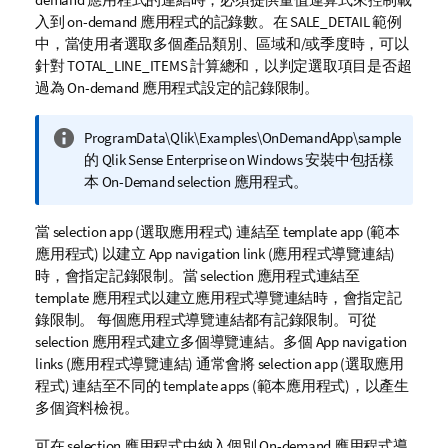
入到 on-demand 應用程式的記錄數。在
SALE_DETAIL
範例
中，當使用者選取多個產品類別、區域和/或季度時，可以
針對
TOTAL_LINE_ITEMS
計算總和，以判定選取項目是否超
過為 On-demand 應用程式設定的記錄限制。
資
ProgramData\Qlik\Examples\OnDemandApp\sample
訊
的
Qlik Sense Enterprise on Windows
安裝中包括樣
備
本 On-Demand selection 應用程式。
註
當 selection app (選取應用程式) 連結至 template app (範本
應用程式) 以建立 App navigation link (應用程式導覽連結)
時，會指定記錄限制。當 selection 應用程式連結至
template 應用程式以建立應用程式導覽連結時，會指定記
錄限制。 每個應用程式導覽連結都有記錄限制。可從
selection 應用程式建立多個導覽連結。多個 App navigation
links (應用程式導覽連結) 通常會將 selection app (選取應用
程式) 連結至不同的 template apps (範本應用程式)，以產生
多個資料檢視。
可在 selection 應用程式中納入個別 On-demand 應用程式導