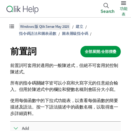
功能
Search
表
Windows 版 Qlik Sense May 2025
建立
指令碼語法和圖表函數
圖表層級指令碼
前置詞
全部展開/全部摺疊
前置詞可套用於適用的一般陳述式，但絕不可套用於控制
陳述式。
所有的指令碼關鍵字皆可以小寫和大寫字元的任意組合輸
入。但用於陳述式中的欄位和變數名稱則會區分大小寫。
使用每個函數中的下拉式功能表，以查看每個函數的簡要
描述及語法。按一下語法描述中的函數名稱，以取得進一
步詳細資料。
Add