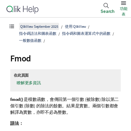
功能
Search
表
QlikView September 2025
使用 QlikView
指令碼語法和圖表函數
指令碼和圖表運算式中的函數
一般數值函數
Fmod
在此頁面
瞭解更多資訊
fmod()
是模數函數，會傳回第一個引數 (被除數) 除以第二
個引數 (除數) 的除法的餘數。結果是實數。兩個引數都會
解譯為實數，亦即不必為整數。
語法：