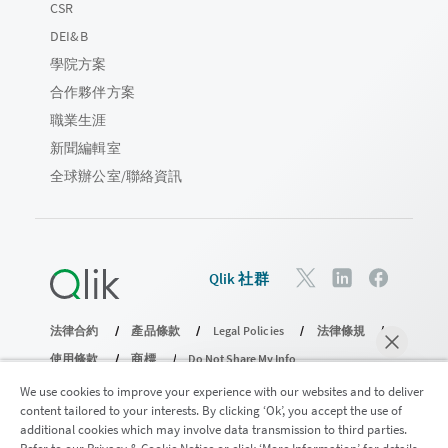
CSR
DEI&B
學院方案
合作夥伴方案
職業生涯
新聞編輯室
全球辦公室/聯絡資訊
Qlik 社群
法律合約
產品條款
Legal Policies
法律條規
使用條款
商標
Do Not Share My Info
© 1993-2026 QlikTech International AB。保留所有權利。
We use cookies to improve your experience with our websites and to deliver
content tailored to your interests. By clicking ‘Ok’, you accept the use of
additional cookies which may involve data transmission to third parties.