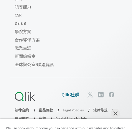
領導能力
CSR
DEI&B
學院方案
合作夥伴方案
職業生涯
新聞編輯室
全球辦公室/聯絡資訊
Qlik 社群
法律合約
產品條款
Legal Policies
法律條規
使用條款
商標
Do Not Share My Info
© 1993-2026 QlikTech International AB。保留所有權利。
We use cookies to improve your experience with our websites and to deliver