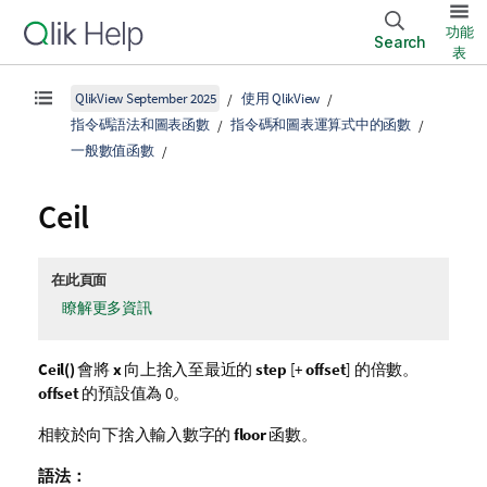
功能
Search
表
QlikView September 2025
使用 QlikView
指令碼語法和圖表函數
指令碼和圖表運算式中的函數
一般數值函數
Ceil
在此頁面
瞭解更多資訊
Ceil()
會將
x
向上捨入至最近的
step
[+
offset
] 的倍數。
offset
的預設值為 0。
相較於向下捨入輸入數字的
floor
函數。
語法：