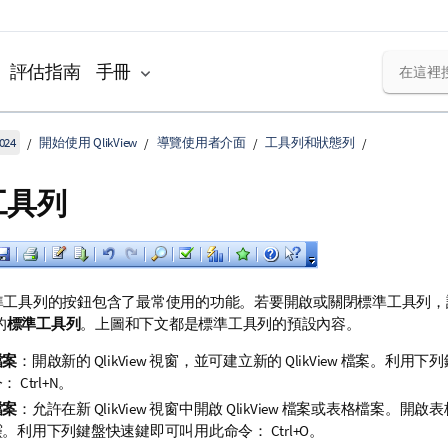
評估指南
手冊
024
開始使用 QlikView
導覽使用者介面
工具列和狀態列
工具列
ew 標準工具列的按鈕包含了最常使用的功能。若要開啟或關閉標準工具列
的
標準工具列
。上圖和下文都是標準工具列的預設內容。
檔案
：開啟新的 QlikView 視窗，並可建立新的 QlikView 檔案。利
 Ctrl+N。
檔案
：允許在新 QlikView 視窗中開啟 QlikView 檔案或表格檔案。
。利用下列鍵盤快速鍵即可叫用此命令： Ctrl+O。