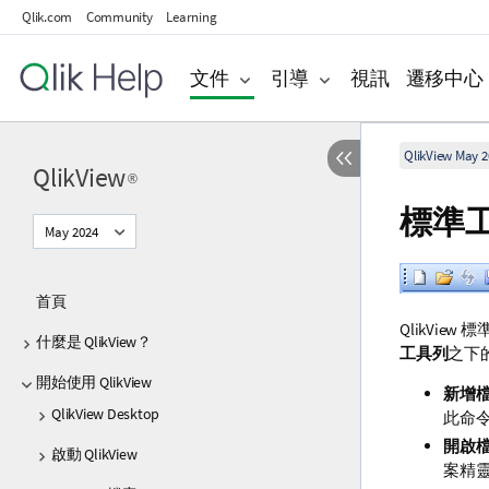
Qlik.com
Community
Learning
文件
引導
視訊
遷移中心
QlikView May 2
QlikView
®
標準
May 2024
首頁
QlikVi
什麼是 QlikView？
工具列
之下
開始使用 QlikView
新增
QlikView Desktop
此命令：
開啟
啟動 QlikView
案精靈