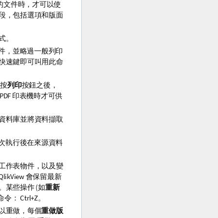
版本的文件時，才可以使
段，包括選項和版面
式。
件，並略過一般列印
快速鍵即可叫用此命
。按
列印
按鈕之後，
DF 印表機時才可供
資料庫並將資料擷取
含上次執行後在來源資料
工作表物件，以及變
View 會保留最新
某些操作 (如
重新
 Ctrl+Z。
以重做，每個
重做版