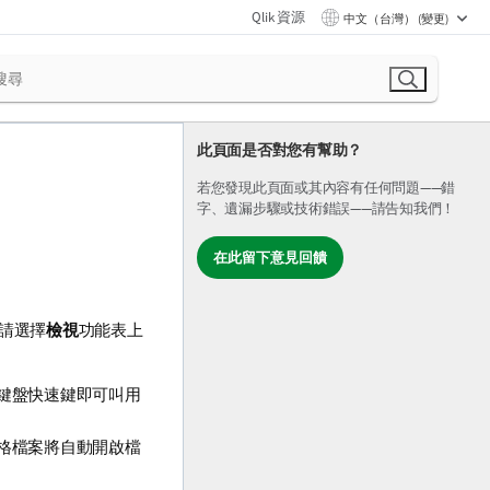
Qlik 資源
中文（台灣） (變更)
此頁面是否對您有幫助？
若您發現此頁面或其內容有任何問題——錯
字、遺漏步驟或技術錯誤——請告知我們！
在此留下意見回饋
，請選擇
檢視
功能表上
用下列鍵盤快速鍵即可叫用
開啟表格檔案將自動開啟檔