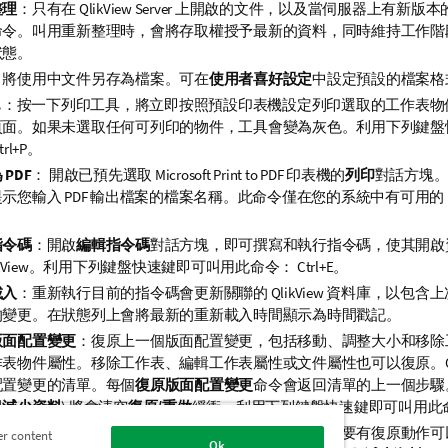
整理
：只有在 QlikView Server 上開啟的文件，以及當伺服器上有新
命令。叫用重新整理時，會將存取權授予最新的資料，同時維持工作階
狀態。
：將使用中文件另存為檔案。可在
使用者喜好設定
中設定預設的檔案格
.
：按一下列印工具，將立即按照預設印表機設定列印選取的工作表物
頁面。如果未選取任何可列印的物件，工具會變為灰色。利用下列鍵盤
rl+P。
PDF
： 開啟已預先選取
Microsoft Print to PDF
印表機的
列印
對話方塊
示您輸入 PDF 輸出檔案的檔案名稱。此命令僅在您的系統中有可用的 P
。
指令碼
：開啟
編輯指令碼
對話方塊，即可撰寫和執行指令碼，使其開啟
likView。利用下列鍵盤快速鍵即可叫用此命令： Ctrl+E。
載入
：重新執行目前的指令碼會更新關聯的 QlikView 資料庫，以包
的變更。在狀態列上會將最新的重新載入時間顯示為時間戳記。
版面配置變更
：復原上一個版面配置變更，包括移動、調整大小和移除
表物件屬性。移除工作表、編輯工作表屬性或文件屬性也可以復原。Qlik
配置變更的清單。每個
復原版面配置變更
命令會返回清單的上一個步驟。
與
減少資料
) 將會清空
復原/重做
緩衝。利用下列鍵盤快速鍵即可叫用此命令：
版面配置變更
：重做上一個未完成的版面配置動作。只要有復原動作可
er content
Ok