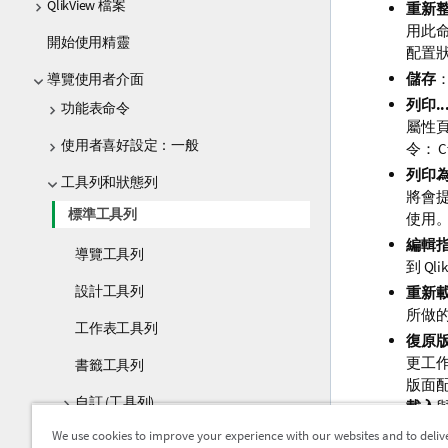
QlikView 檔案
重新
用此
開始使用精靈
配置
儲存
導覽使用者介面
列印..
功能表命令
屬性
使用者喜好設定：一般
令： Ct
列印為 
工具列和狀態列
將會提
標準工具列
使用
編輯
導覽工具列
到 Q
設計工具列
重新
所做
工作表工具列
復原
更工作
書籤工具列
版面
自訂 (工具列)
載入
重做
We use cookies to improve your experience with our websites and to deliv
狀態列