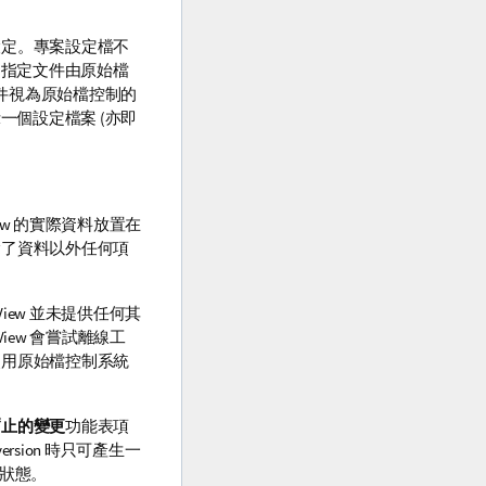
設定。專案設定檔不
某個指定文件由原始檔
文件視為原始檔控制的
一個設定檔案 (亦即
iew 的實際資料放置在
除了資料以外任何項
View 並未提供任何其
ew 會嘗試離線工
使用原始檔控制系統
暫止的變更
功能表項
version 時只可產生一
的狀態。