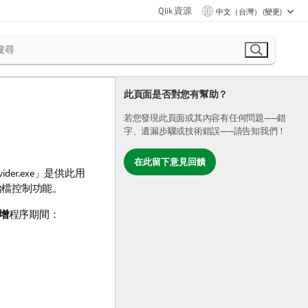
Qlik 資源
中文（台灣） (變更)
此頁面是否對您有幫助？
若您發現此頁面或其內容有任何問題——錯
字、遺漏步驟或技術錯誤——請告知我們！
在此留下意見回饋
vider.exe」是供此用
n 的原始檔控制功能。
增
程序期間：