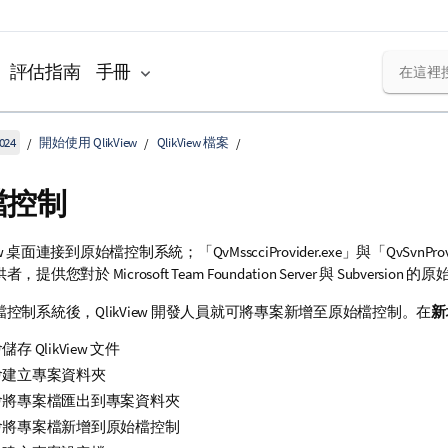
評估指南
手冊
024
開始使用 QlikView
QlikView 檔案
檔控制
iew 桌面連接到原始檔控制系統；「QvMsscciProvider.exe」與「QvSvnPro
供您對於 Microsoft Team Foundation Server 與 Subversio
控制系統後，QlikView 開發人員就可將專案新增至原始檔控制。在
新
存 QlikView 文件
會建立專案資料夾
會將專案檔匯出到專案資料夾
會將專案檔新增到原始檔控制