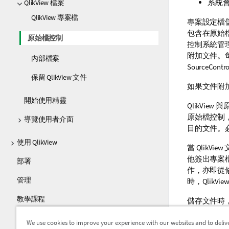
系統
QlikView 檔案
QlikView 專案檔
專案設定檔
包含在原始檔
原始檔控制
控制系統管理
附加文件。每
內部檔案
SourceCo
保留 QlikView 文件
如果文件附
開始使用精靈
QlikVi
原始檔控制
導覽使用者介面
目的文件。
使用 QlikView
當 Qlik
他簽出專案檔
部署
作，亦即從
管理
時，QlikV
教學課程
儲存文件時
目。使用 Mic
指南
We use cookies to improve your experience with our websites and to deliv
個。因此，復