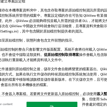
會建立專案設定檔
儲存在本機專案資料夾中，其包含存取專案的原始檔控制資訊所需的
控制系統所管理的檔案中。專案設定檔的存在可告知 QlikView 有
。此外，QlikView 必須能夠尋找並載入所需的提供者 DLL，才能將
次在 QlikView 中開啟文件時就會執行這項檢查，且專案資料夾會顯示
ntrolSettings.ini)，其中包含關於原始檔控制提供者的資訊。
加至原始檔控制，狀態列會包含文件狀態的指示。
ew 與原始檔控制的整合只會影響文件版面配置。系統不會將任何載入 QlikV
，也不會從中擷取這類資料。
從原始檔控制取得專案
操作會載入包含
必須執行重新載入才能將資料填入文件中。
View 文件連接到原始檔控制之後，儲存文件會自動將變更的檔案簽出。Qlik
的方式。如果在執行文件儲存的時候原始檔控制系統無法使用，QlikVi
修改的檔案中移除唯讀旗標並儲存最新版本。在下次儲存文件，且可
iew 會簽出所有在本機修改的檔案。
，不會簽入專案檔。若要將文件更新簽入原始檔控制，必須使用
簽入
rosoft TFS 時，單一 QlikView 簽入操作可產生數個變更集，但使用 Sub
er content
原在 Microsoft TFS 中隨機選取的變更集並無法保證文件會處於穩定
Ok