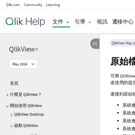
Qlik.com
Community
Learning
文件
引導
視訊
遷移中心
QlikView May 2
QlikView
®
原始
May 2024
可將 QlikV
途使用的提供者，提
首頁
連接到原始檔
什麼是 QlikView？
系統會儲
開始使用 QlikView
系統
QlikView Desktop
系統
啟動 QlikView
系統