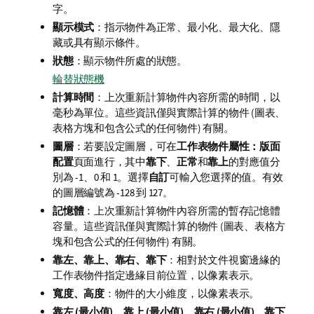
字。
顯示模式
：指示物件為正常、最小化、最大化、隱
藏或具有顯示條件。
狀態
：顯示物件所處的狀態。
輪替狀態機
計算時間
：上次重新計算物件內容所需的時間，以
毫秒為單位。這些資訊僅與實際計算的物件 (圖表、
表格方塊和包含公式的任何物件) 有關。
圖層
：若要設定圖層，可在
工作表物件屬性：版面
配置
頁面進行，其中
靠下
、
正常
和
靠上
的對應值分
別為 -1、0 和 1。選擇
自訂
可輸入您選擇的值。有效
的圖層編號為 -128 到 127。
記憶體
：上次重新計算物件內容所需的暫存記憶體
容量。這些資訊僅與實際計算的物件 (圖表、表格方
塊和包含公式的任何物件) 有關。
靠左、靠上、靠右、靠下
：相對於文件視窗邊緣的
工作表物件指定邊緣目前位置，以像素表示。
寬度、高度
：物件的大小維度，以像素表示。
靠左 (最小值)、靠上 (最小值)、靠右 (最小值)、靠下