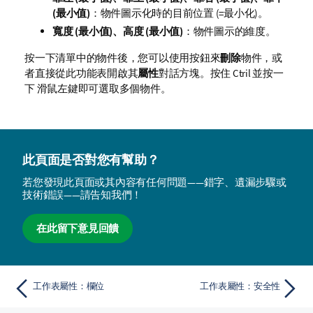
(最小值)
：物件圖示化時的目前位置 (=最小化)。
寬度 (最小值)、高度 (最小值)
：物件圖示的維度。
按一下清單中的物件後，您可以使用按鈕來
刪除
物件，或
者直接從此功能表開啟其
屬性
對話方塊。按住 Ctril 並按一
下 滑鼠左鍵即可選取多個物件。
此頁面是否對您有幫助？
若您發現此頁面或其內容有任何問題——錯字、遺漏步驟或
技術錯誤——請告知我們！
在此留下意見回饋
工作表屬性：欄位
工作表屬性：安全性