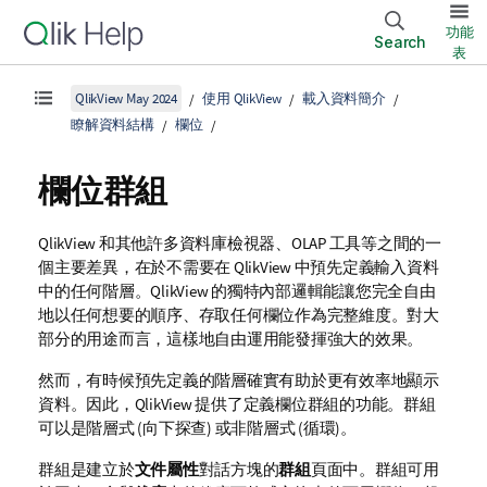
功能
Search
表
QlikView May 2024
使用 QlikView
載入資料簡介
瞭解資料結構
欄位
欄位群組
QlikView 和其他許多資料庫檢視器、OLAP 工具等之間的一
個主要差異，在於不需要在 QlikView 中預先定義輸入資料
中的任何階層。QlikView 的獨特內部邏輯能讓您完全自由
地以任何想要的順序、存取任何欄位作為完整維度。對大
部分的用途而言，這樣地自由運用能發揮強大的效果。
然而，有時候預先定義的階層確實有助於更有效率地顯示
資料。因此，QlikView 提供了定義欄位群組的功能。群組
可以是階層式 (向下探查) 或非階層式 (循環)。
群組是建立於
文件屬性
對話方塊的
群組
頁面中。群組可用