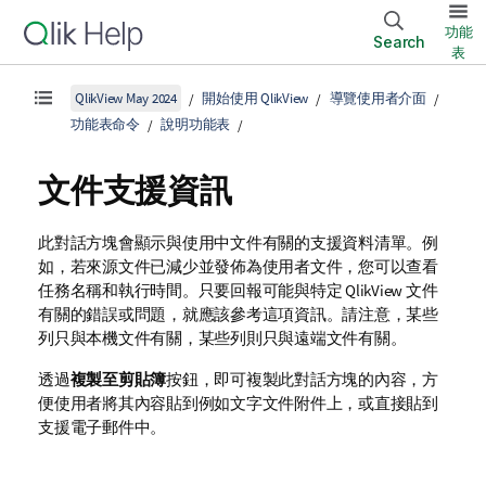
功能
Search
表
QlikView May 2024
開始使用 QlikView
導覽使用者介面
功能表命令
說明功能表
文件支援資訊
此對話方塊會顯示與使用中文件有關的支援資料清單。例
如，若來源文件已減少並發佈為使用者文件，您可以查看
任務名稱和執行時間。只要回報可能與特定
QlikView
文件
有關的錯誤或問題，就應該參考這項資訊。請注意，某些
列只與本機文件有關，某些列則只與遠端文件有關。
透過
複製至剪貼簿
按鈕，即可複製此對話方塊的內容，方
便使用者將其內容貼到例如文字文件附件上，或直接貼到
支援電子郵件中。