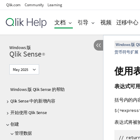
Qlik.com
Community
Learning
文档
引导
视频
迁移中心
Windows 版 Qli
Windows
版
Qlik Sense
货币符号扩展
®
使用
May 2025
表达式可
Windows 版 Qlik Sense 的帮助
括号内的内
Qlik Sense 中的新增内容
$(=express
开始使用 Qlik Sense
表达式将被
创建
管理数据
// retur