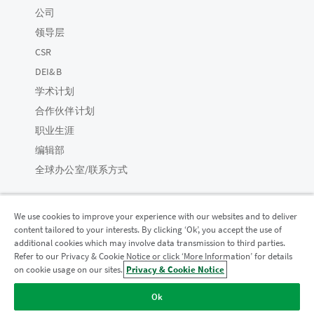
公司
领导层
CSR
DEI&B
学术计划
合作伙伴计划
职业生涯
编辑部
全球办公室/联系方式
We use cookies to improve your experience with our websites and to deliver
content tailored to your interests. By clicking ‘Ok’, you accept the use of
Qlik 社区
additional cookies which may involve data transmission to third parties.
Refer to our Privacy & Cookie Notice or click ‘More Information’ for details
on cookie usage on our sites.
Privacy & Cookie Notice
法律协议
产品条款
Legal Policies
法律条规
Ok
使用条款
商标
Do Not Share My Info