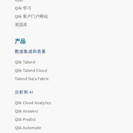
Qlik 学习
Qlik 客户门户网站
资源库
产品
数据集成和质量
Qlik Talend
Qlik Talend Cloud
Talend Data Fabric
分析和 AI
Qlik Cloud Analytics
Qlik Answers
Qlik Predict
Qlik Automate