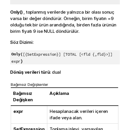
Only()
, toplanmış verilerde yalnızca bir olası sonuç
varsa bir değer döndürür. Örneğin, birim fiyatın =9
olduğu tek bir ürün arandığında, birden fazla ürünün
birim fiyatı 9 ise
NULL
döndürülür.
Söz Dizimi:
Only(
[{SetExpression}] [TOTAL [<fld {,fld}>]]
)
expr
Dönüş verileri türü:
dual
Bağımsız Değişkenler
Bağımsız
Açıklama
Değişken
expr
Hesaplanacak verileri içeren
ifade veya alan.
SetExpression
Toplama işlevi, varsayılan