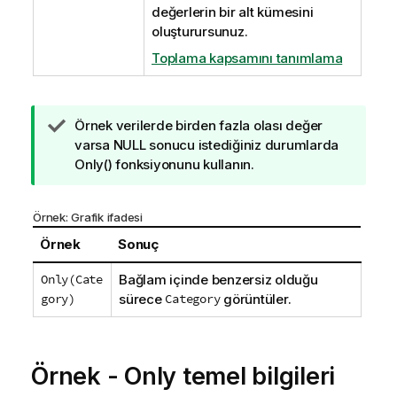
değerlerin bir alt kümesini
oluşturursunuz.
Toplama kapsamını tanımlama
İ
Örnek verilerde birden fazla olası değer
p
varsa
NULL
sonucu istediğiniz durumlarda
u
Only()
fonksiyonunu kullanın.
c
u
Örnek: Grafik ifadesi
n
o
Örnek
Sonuç
t
Only(Cate
Bağlam içinde benzersiz olduğu
u
gory)
sürece
Category
görüntüler.
Örnek - Only temel bilgileri