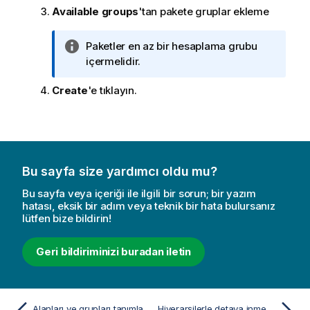
Available groups
'tan pakete gruplar ekleme
B
Paketler en az bir hesaplama grubu
i
içermelidir.
l
Create
'e tıklayın.
g
i
n
o
t
u
Bu sayfa size yardımcı oldu mu?
Bu sayfa veya içeriği ile ilgili bir sorun; bir yazım
hatası, eksik bir adım veya teknik bir hata bulursanız
lütfen bize bildirin!
Geri bildiriminizi buradan iletin
Alanları ve grupları tanımlama
Hiyerarşilerle detaya inme analizi oluşturma