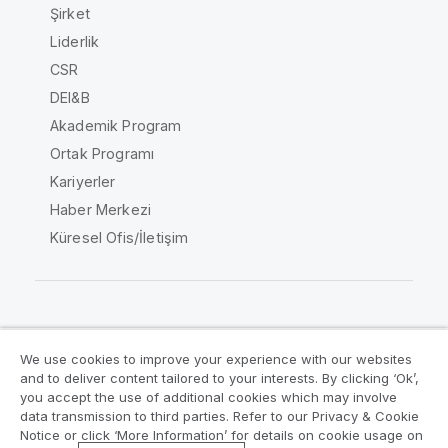
Şirket
Liderlik
CSR
DEI&B
Akademik Program
Ortak Programı
Kariyerler
Haber Merkezi
Küresel Ofis/İletişim
Qlik Topluluğu
We use cookies to improve your experience with our websites
and to deliver content tailored to your interests. By clicking ‘Ok’,
Yasal sözleşmeler
Ürün Koşulları
you accept the use of additional cookies which may involve
data transmission to third parties. Refer to our Privacy & Cookie
Legal Policies
Legal Policies
Notice or click ‘More Information’ for details on cookie usage on