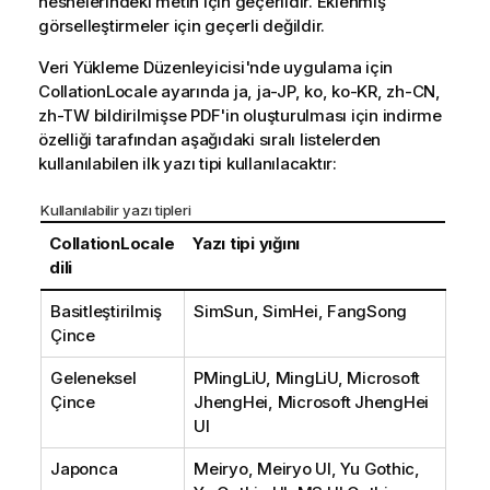
nesnelerindeki metin için geçerlidir. Eklenmiş
görselleştirmeler için geçerli değildir.
Veri Yükleme Düzenleyicisi'nde uygulama için
CollationLocale ayarında ja, ja-JP, ko, ko-KR, zh-CN,
zh-TW bildirilmişse PDF'in oluşturulması için indirme
özelliği tarafından aşağıdaki sıralı listelerden
kullanılabilen ilk yazı tipi kullanılacaktır:
Kullanılabilir yazı tipleri
CollationLocale
Yazı tipi yığını
dili
Basitleştirilmiş
SimSun, SimHei, FangSong
Çince
Geleneksel
PMingLiU, MingLiU, Microsoft
Çince
JhengHei, Microsoft JhengHei
UI
Japonca
Meiryo, Meiryo UI, Yu Gothic,