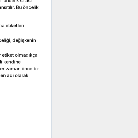
r öncelik sırası
sıtılır. Bu öncelik
a etiketleri
eliği; değişkenin
r etiket olmadıkça
di kendine
her zaman önce bir
ken adı olarak