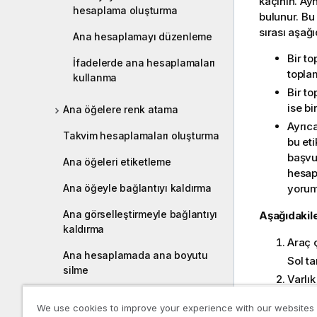
kaçının. Ayn
hesaplama oluşturma
bulunur. Bu 
sırası aşağı
Ana hesaplamayı düzenleme
Bir to
İfadelerde ana hesaplamaları
toplam
kullanma
Bir to
ise bi
Ana öğelere renk atama
Ayrıca
Takvim hesaplamaları oluşturma
bu eti
başvu
Ana öğeleri etiketleme
hesapl
Ana öğeyle bağlantıyı kaldırma
yorum
Ana görselleştirmeyle bağlantıyı
Aşağıdakile
kaldırma
Araç
Ana hesaplamada ana boyutu
Sol ta
silme
Varlı
Ana görselleştirmeyi silme
Bu ka
We use cookies to improve your experience with our websites
Yeni 