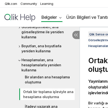
Qlik.com
Community
Learning
Hesaplamalar
Varlıkları ana öğelerle yeniden
Belgeler
Ürün Bilgileri ve Tanıt
kullanma
Görselleştirmeleri, ana
görselleştirme ile yeniden
Qlik Sense 
kullanma
Görselleştirme
Boyutları, ana boyutlarla
Hesaplamalar
yeniden kullanma
Ortak
Hesaplamaları, ana
hesaplamalarla yeniden
oluşt
kullanma
Bir alandan ana hesaplama
Yayınlanma
oluşturma
oluşturabil
Ortak bir toplama işleviyle ana
işlevlerind
hesaplama oluşturma
Bir varlığı
İfadeyi yazarak ana