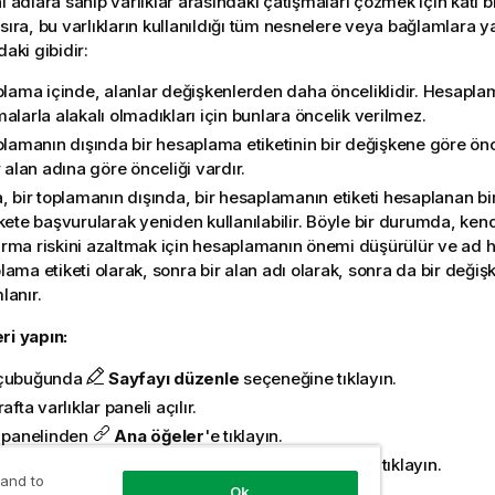
ı adlara sahip varlıklar arasındaki çatışmaları çözmek için katı bi
sıra, bu varlıkların kullanıldığı tüm nesnelere veya bağlamlara yan
daki gibidir:
plama içinde, alanlar değişkenlerden daha önceliklidir. Hesaplam
alarla alakalı olmadıkları için bunlara öncelik verilmez.
plamanın dışında bir hesaplama etiketinin bir değişkene göre önc
r alan adına göre önceliği vardır.
, bir toplamanın dışında, bir hesaplamanın etiketi hesaplanan bi
kete başvurularak yeniden kullanılabilir. Böyle bir durumda, ken
rma riskini azaltmak için hesaplamanın önemi düşürülür ve ad 
ama etiketi olarak, sonra bir alan adı olarak, sonra da bir değiş
lanır.
ri yapın:
 çubuğunda
Sayfayı düzenle
seçeneğine tıklayın.
rafta varlıklar paneli açılır.
k panelinden
Ana öğeler
'e tıklayın.
tegoriyi genişletmek için
Hesaplamalar
başlığına tıklayın.
 and to
Ok
oluştur
'a tıklayın.