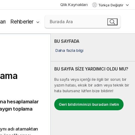
Qlik Kaynakları
Türkçe Değiştir
arı
Rehberler
BU SAYFADA
Daha fazla bilgi
BU SAYFA SİZE YARDIMCI OLDU MU?
plama
Bu sayfa veya içeriği ile ilgili bir sorun; bir
yazım hatası, eksik bir adım veya teknik bir
hata bulursanız lütfen bize bildirin!
 ana hesaplamalar
Geri bildiriminizi buradan iletin
 yaygın toplama
aynı adı atamaktan