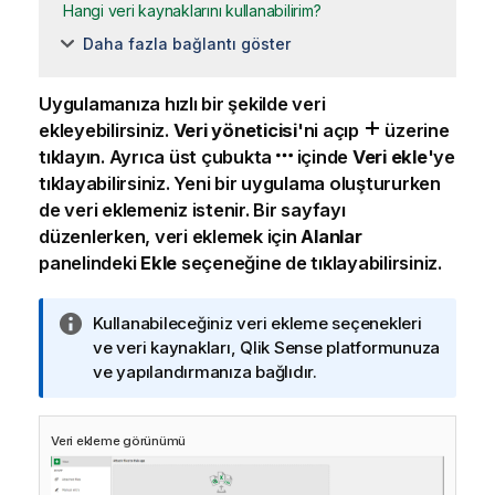
Hangi veri kaynaklarını kullanabilirim?
Daha fazla bağlantı göster
Uygulamanıza hızlı bir şekilde veri
ekleyebilirsiniz.
Veri yöneticisi
'ni açıp
üzerine
tıklayın.
Ayrıca üst çubukta
içinde
Veri ekle
'ye
tıklayabilirsiniz.
Yeni bir uygulama oluştururken
de veri eklemeniz istenir. Bir sayfayı
düzenlerken, veri eklemek için
Alanlar
panelindeki
Ekle
seçeneğine de tıklayabilirsiniz.
B
Kullanabileceğiniz veri ekleme seçenekleri
i
ve veri kaynakları,
Qlik Sense
platformunuza
l
ve yapılandırmanıza bağlıdır.
g
i
Veri ekleme görünümü
n
o
t