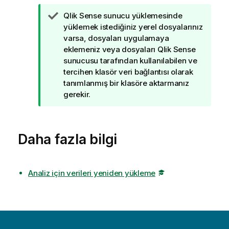
İ
Qlik Sense
sunucu yüklemesinde
p
yüklemek istediğiniz yerel dosyalarınız
u
varsa, dosyaları uygulamaya
c
eklemeniz veya dosyaları
Qlik Sense
u
sunucusu tarafından kullanılabilen ve
n
tercihen klasör veri bağlantısı olarak
o
tanımlanmış bir klasöre aktarmanız
t
gerekir.
u
Daha fazla bilgi
Analiz için verileri yeniden yükleme