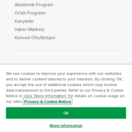
Akademik Program
Ortak Programı
Kariyerler
Haber Merkezi
Küresel Ofis/İletişim
Qlik Topluluğu
We use cookies to improve your experience with our websites
and to deliver content tailored to your interests. By clicking ‘Ok’,
Yasal sözleşmeler
Ürün Koşulları
you accept the use of additional cookies which may involve
data transmission to third parties. Refer to our Privacy & Cookie
Legal Policies
Legal Policies
Notice or click ‘More Information’ for details on cookie usage on
Kullanım koşulları
Ticari markalar
our sites.
Privacy & Cookie Notice
Do Not Share My Info
Ok
Telif Hakkı © 1993-2026 QlikTech International AB. Tüm
hakları saklıdır.
More Information