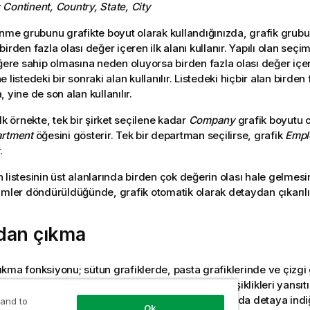
:
Continent
,
Country
,
State
,
City
inme grubunu grafikte boyut olarak kullandığınızda, grafik grubu
irden fazla olası değer içeren ilk alanı kullanır. Yapılı olan seçi
eğere sahip olmasına neden oluyorsa birden fazla olası değer içer
 listedeki bir sonraki alan kullanılır. Listedeki hiçbir alan birden
 yine de son alan kullanılır.
lk örnekte, tek bir şirket seçilene kadar
Company
grafik boyutu ol
rtment
öğesini gösterir. Tek bir departman seçilirse, grafik
Empl
.
 listesinin üst alanlarında birden çok değerin olası hale gelmes
imler döndürüldüğünde, grafik otomatik olarak detaydan çıkarılı
dan çıkma
kma fonksiyonu; sütun grafiklerde, pasta grafiklerinde ve çizgi 
ir. Diğer görselleştirmeler grafiklerde yapılan değişiklikleri yansıtı
detaydan çıkmak için kullanılamaz. Boyut grubunda detaya indiğ
 and to
Ok