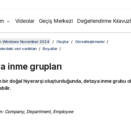
ım
Videolar
Geçiş Merkezi
Değerlendirme Kılavuzl
on Windows November 2024
Oluştur
Görselleştirmeler
lerdeki veri varlıkları
Boyutlar
a inme grupları
n bir doğal hiyerarşi oluşturduğunda, detaya inme grubu 
bilir.
n
:
Company
,
Department
,
Employee