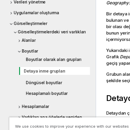
Verileri yönetme
Geography
Uygulamalar oluşturma
Bir detaya 
bulunan ve b
Görselleştirmeler
bir olası d
Görselleştirmelerdeki veri varlıkları
bunun yerine
içermiyorsa,
Alanlar
Yukarıdaki i
Boyutlar
Grafik
Depa
Boyutlar olarak alan grupları
geçiş yapar
Detaya inme grupları
Grubun alan
şekilde seç
Döngüsel boyutlar
Hesaplamalı boyutlar
Detay
Hesaplamalar
Detaydan çı
Varlıkları ana öğelerle yeniden
kullanılabil
kullanma
boyutlarda 
We use cookies to improve your experience with our websites