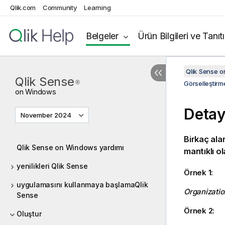
Qlik.com
Community
Learning
Belgeler
Ürün Bilgileri ve Tanıt
Qlik Sense 
Qlik Sense
®
Görselleştirme
on
Windows
Detay
November 2024
Birkaç ala
Qlik Sense on Windows yardımı
mantıklı ola
yenilikleri Qlik Sense
Örnek 1:
uygulamasını kullanmaya başlamaQlik
Organizatio
Sense
Örnek 2:
Oluştur