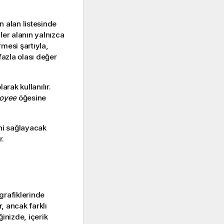
n alan listesinde
mler alanın yalnızca
mesi şartıyla,
 fazla olası değer
arak kullanılır.
oyee
öğesine
ini sağlayacak
r.
grafiklerinde
r, ancak farklı
inizde, içerik