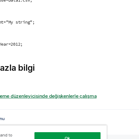
nt="My string";
Year=2012;
azla bilgi
leme düzenleyicisinde değişkenlerle çalışma
onu
 and to
Ok