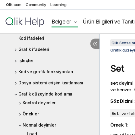
Qlik.com
Community
Learning
Kod deyimleri ve anahtar sözcükler
Veri yükleme düzenleyicisinde
Belgeler
Ürün Bilgileri ve Tanıt
değişkenlerle çalışma
Kod ifadeleri
Qlik Sense 
Grafik ifadeleri
Grafik düzey
İşleçler
Set
Kod ve grafik fonksiyonları
Dosya sistemi erişim kısıtlaması
set
deyimi k
ve benzeri ö
Grafik düzeyinde kodlama
Söz Dizimi
Kontrol deyimleri
Set
varia
Önekler
Örnek 1:
Normal deyimler
Load
Set FileTo