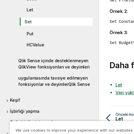
Let
Örnek 2:
Set Consta
Set
Örnek 3:
Put
Set Budget
HCValue
Qlik Sense içinde desteklenmeyen
Daha f
QlikView fonksiyonları ve deyimleri
uygulamasında tavsiye edilmeyen
fonksiyonlar ve deyimlerQlik Sense
Let
Veri yük
Keşif
İşbirliği yapma
Önceki k
Let
Geliştiriciler için yardım
We use cookies to improve your experience with our websites
Qlik Sense eğitimleri