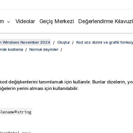
ım
Videolar
Geçiş Merkezi
Değerlendirme Kılavuzl
on Windows November 2024
Oluştur
Kod söz dizimi ve grafik fonksiy
inde kodlama
Normal deyimler
od değişkenlerini tanımlamak için kullanılır. Bunlar dizelerin, yol
ğelerin yerini alması için kullanılabilir.
:
=
blename
string
Use=Data1.csv;