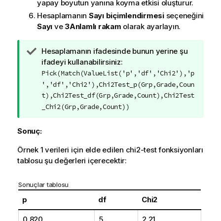
yapay boyutun yanına koyma etkisi oluşturur.
Hesaplamanın
Sayı biçimlendirmesi
seçeneğini
Sayı
ve
3
Anlamlı rakam
olarak ayarlayın.
İ
Hesaplamanın ifadesinde bunun yerine şu
p
ifadeyi kullanabilirsiniz:
u
Pick(Match(ValueList('p','df','Chi2'),'p
c
','df','Chi2'),Chi2Test_p(Grp,Grade,Coun
u
t),Chi2Test_df(Grp,Grade,Count),Chi2Test
n
_Chi2(Grp,Grade,Count))
o
t
Sonuç:
u
Örnek 1 verileri için elde edilen
chi2-test
fonksiyonları
tablosu şu değerleri içerecektir:
Sonuçlar tablosu
p
df
Chi2
0.820
5
2.21