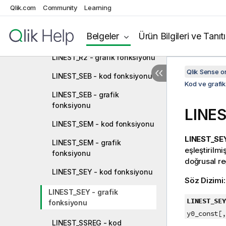
LINEST_M - kod fonksiyonu
Qlik.com
Community
Learning
LINEST_M - grafik fonksiyonu
Belgeler
Ürün Bilgileri ve Tanıt
LINEST_R2 - kod fonksiyonu
LINEST_R2 - grafik fonksiyonu
Qlik Sense 
LINEST_SEB - kod fonksiyonu
Kod ve grafik
LINEST_SEB - grafik
fonksiyonu
LINE
LINEST_SEM - kod fonksiyonu
LINEST_SEY
LINEST_SEM - grafik
eşleştirilmiş
fonksiyonu
doğrusal r
LINEST_SEY - kod fonksiyonu
Söz Dizimi
LINEST_SEY - grafik
LINEST_SEY
fonksiyonu
y0_const[,
LINEST_SSREG - kod