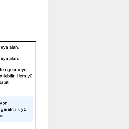
veya alan.
veya alan.
inden geçmeye
rtilebilir. Hem
y0
sabit
iyon,
 gerektirir.
y0
lur.