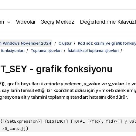
ım
Videolar
Geçiş Merkezi
Değerlendirme Kılavuzl
on Windows November 2024
Oluştur
Kod söz dizimi ve grafik fonksiy
 fonksiyonları
Toplama işlevleri
İstatistiksel toplama işlevleri
ST_SEY
- grafik fonksiyonu
()
, grafik boyutları üzerinde yinelenen,
x_value
ve
y_value
ile v
 sayıların temsil ettiği bir koordinat dizisi için
y=mx+b
denklemiy
egresyona ait
y
tahmini toplanmış standart hatasını döndürür.
:
(
[{SetExpression}] [DISTINCT] [TOTAL [<fld{, fld}>]] y_va
)
 x0_const]]