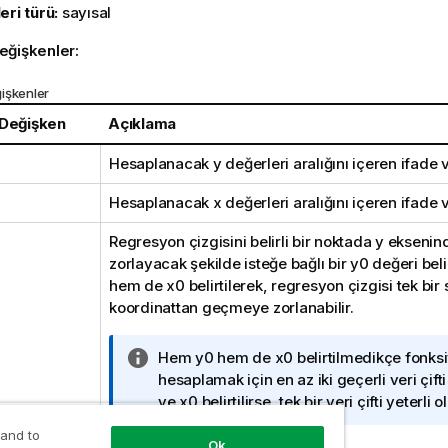
eri türü:
sayısal
eğişkenler:
işkenler
 Değişken
Açıklama
Hesaplanacak
y
değerleri aralığını içeren ifade 
Hesaplanacak
x
değerleri aralığını içeren ifade 
Regresyon çizgisini belirli bir noktada y eksen
zorlayacak şekilde isteğe bağlı bir
y0
değeri beli
hem de
x0
belirtilerek, regresyon çizgisi tek bir 
koordinattan geçmeye zorlanabilir.
B
Hem
y0
hem de
x0
belirtilmedikçe fonks
i
hesaplamak için en az iki geçerli veri çifti
l
ve
x0
belirtilirse, tek bir veri çifti yeterli o
g
 and to
i
Ok