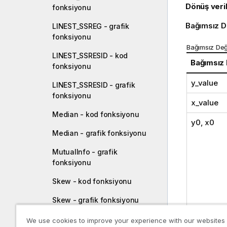
Dönüş veril
fonksiyonu
Bağımsız D
LINEST_SSREG - grafik
fonksiyonu
Bağımsız Değ
LINEST_SSRESID - kod
Bağımsız
fonksiyonu
y_value
LINEST_SSRESID - grafik
fonksiyonu
x_value
Median - kod fonksiyonu
y0
,
x0
Median - grafik fonksiyonu
MutualInfo - grafik
fonksiyonu
Skew - kod fonksiyonu
Skew - grafik fonksiyonu
Stdev - kod fonksiyonu
We use cookies to improve your experience with our websites