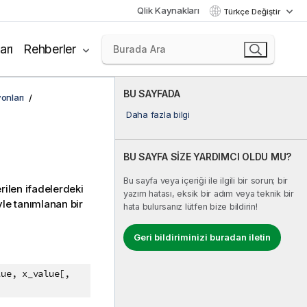
Qlik Kaynakları
Türkçe Değiştir
arı
Rehberler
BU SAYFADA
onları
Daha fazla bilgi
BU SAYFA SİZE YARDIMCI OLDU MU?
Bu sayfa veya içeriği ile ilgili bir sorun; bir
erilen ifadelerdeki
yazım hatası, eksik bir adım veya teknik bir
le tanımlanan bir
hata bulursanız lütfen bize bildirin!
Geri bildiriminizi buradan iletin
lue, x_value[,