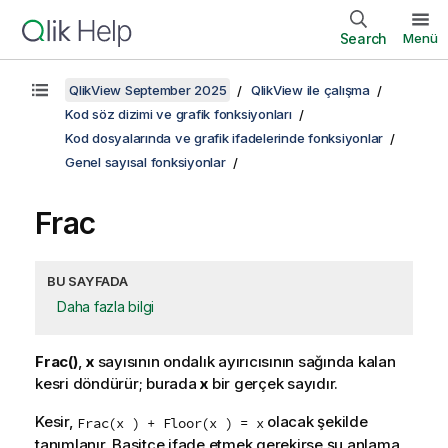
Search
Menü
QlikView September 2025
QlikView ile çalışma
Kod söz dizimi ve grafik fonksiyonları
Kod dosyalarında ve grafik ifadelerinde fonksiyonlar
Genel sayısal fonksiyonlar
Frac
BU SAYFADA
Daha fazla bilgi
Frac()
,
x
sayısının ondalık ayırıcısının sağında kalan
kesri döndürür; burada
x
bir gerçek sayıdır.
Kesir,
olacak şekilde
Frac(x ) + Floor(x ) = x
tanımlanır. Basitçe ifade etmek gerekirse şu anlama