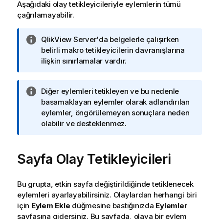
Aşağıdaki olay tetikleyicileriyle eylemlerin tümü
çağrılamayabilir.
B
QlikView Server'da belgelerle çalışırken
i
belirli makro tetikleyicilerin davranışlarına
l
ilişkin sınırlamalar vardır.
g
i
B
Diğer eylemleri tetikleyen ve bu nedenle
n
i
basamaklayan eylemler olarak adlandırılan
o
l
eylemler, öngörülemeyen sonuçlara neden
t
g
olabilir ve desteklenmez.
u
i
n
Sayfa Olay Tetikleyicileri
o
t
u
Bu grupta, etkin sayfa değiştirildiğinde tetiklenecek
eylemleri ayarlayabilirsiniz. Olaylardan herhangi biri
için
Eylem Ekle
düğmesine bastığınızda
Eylemler
sayfasına gidersiniz. Bu sayfada, olaya bir eylem