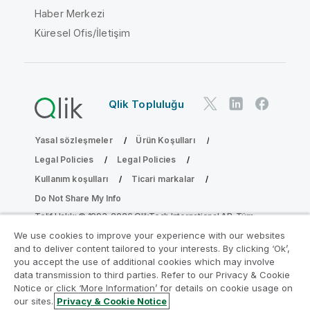
Haber Merkezi
Küresel Ofis/İletişim
Qlik Topluluğu
Yasal sözleşmeler
Ürün Koşulları
Legal Policies
Legal Policies
Kullanım koşulları
Ticari markalar
Do Not Share My Info
Telif Hakkı © 1993-2026 QlikTech International AB. Tüm
hakları saklıdır.
We use cookies to improve your experience with our websites
and to deliver content tailored to your interests. By clicking ‘Ok’,
you accept the use of additional cookies which may involve
data transmission to third parties. Refer to our Privacy & Cookie
Analiz Modernleştirme Programına katılın
Notice or click ‘More Information’ for details on cookie usage on
our sites.
Privacy & Cookie Notice
Analiz Modernleştirme Programı ile değerli QlikView