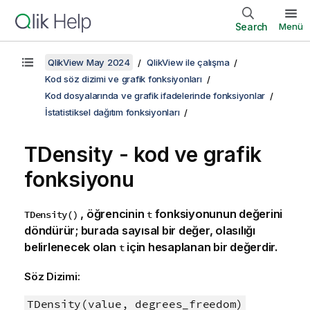
Search
Menü
QlikView May 2024
QlikView ile çalışma
Kod söz dizimi ve grafik fonksiyonları
Kod dosyalarında ve grafik ifadelerinde fonksiyonlar
İstatistiksel dağıtım fonksiyonları
TDensity - kod ve grafik
fonksiyonu
, öğrencinin
fonksiyonunun değerini
TDensity()
t
döndürür; burada sayısal bir değer, olasılığı
belirlenecek olan
için hesaplanan bir değerdir.
t
Söz Dizimi:
TDensity(value, degrees_freedom)