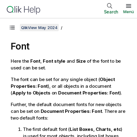
Search
Menü
QlikView May 2024
Font
Here the
Font
,
Font style
and
Size
of the font to be
used can be set.
The font can be set for any single object (
Object
Properties: Font
), or all objects in a document
(
Apply to Objects
on
Document Properties: Font
).
Further, the default document fonts for new objects
can be set on
Document Properties: Font
. There are
two default fonts:
The first default font (
List Boxes, Charts, etc
)
is used for most objects, including list boxes