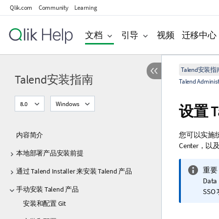
Qlik.com
Community
Learning
文档
引导
视频
迁移中心
Talend安装指
Talend安装指南
Talend Admini
8.0
Windows
设置
T
您可以实施统
内容简介
Center
，以
本地部署产品安装前提
信
重要
通过 Talend Installer 来安装 Talend 产品
息
Data 
手动安装 Talend 产品
注
SS
释
安装和配置 Git