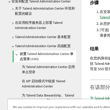
安装和配置 Talend Administration Center
步骤
关于 Talend Administration Center 环境和
在安
配置的建议
Talen
在应用程序服务器上部署 Talend
从您的
Administration Center
(可选
请参
Talend Administration Center 基本配置
Talend Administration Center 高级配置
结果
设置 Talend Administration Center 单
在您的身份
点登录 (SSO)
括
Talend Adm
为 Talend Administration Center 启用
导至 SSO 
单点登录
在 IdP 启动模式中链接 Talend
在该部
Administration Center
为 Talend Data Stewardship、Talend
为 Talend A
Data Preparation 和 Talend Dictionary
Service 配置 Talend Administration
We use cookies to improve your experience with our websites and to deliv
在 IdP 启动模式