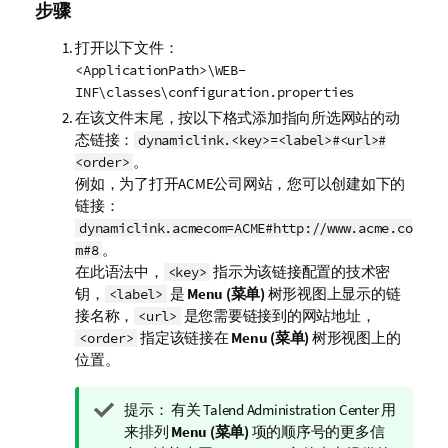
步骤
打开以下文件：
<ApplicationPath>\WEB-
INF\classes\configuration.properties
在该文件末尾，按以下格式添加指向所选网站的动
态链接：
dynamiclink.<key>=<label>#<url>#
。
<order>
例如，为了打开ACME公司网站，您可以创建如下的
链接：
dynamiclink.acmecom=ACME#http://www.acme.co
。
m#8
在此语法中，
指示为该链接配置的技术密
<key>
钥，
是
Menu (菜单)
树形视图上显示的链
<label>
接名称，
是您需要链接到的网站地址，
<url>
指定该链接在
Menu (菜单)
树形视图上的
<order>
位置。
信
提示：
有关
Talend Administration Center
用
息
来排列
Menu (菜单)
项的顺序号的更多信