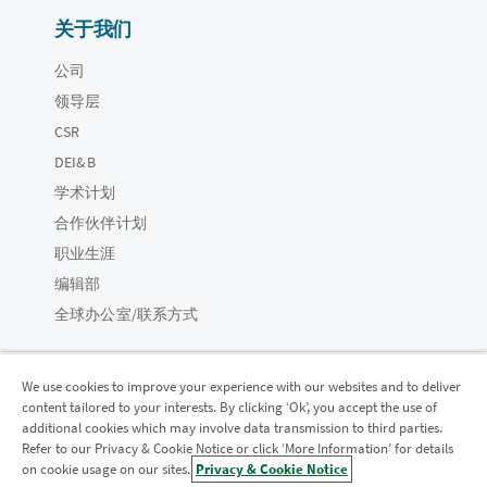
关于我们
公司
领导层
CSR
DEI&B
学术计划
合作伙伴计划
职业生涯
编辑部
全球办公室/联系方式
We use cookies to improve your experience with our websites and to deliver
content tailored to your interests. By clicking ‘Ok’, you accept the use of
Qlik 社区
additional cookies which may involve data transmission to third parties.
Refer to our Privacy & Cookie Notice or click ‘More Information’ for details
on cookie usage on our sites.
Privacy & Cookie Notice
法律协议
产品条款
Legal Policies
法律条规