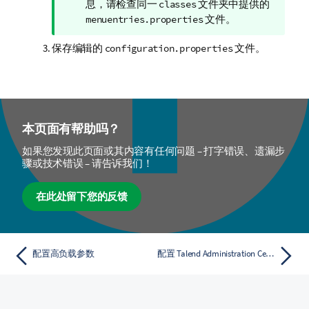
注
息，请检查同一
文件夹中提供的
classes
释
文件。
menuentries.properties
保存编辑的
文件。
configuration.properties
本页面有帮助吗？
如果您发现此页面或其内容有任何问题 – 打字错误、遗漏步
骤或技术错误 – 请告诉我们！
在此处留下您的反馈
配置高负载参数
配置 Talend Administration Center 登录延迟