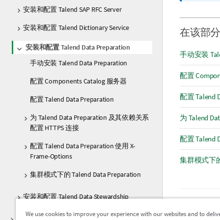
安装和配置 Talend SAP RFC Server
安装和配置 Talend Dictionary Service
在该部
安装和配置 Talend Data Preparation
手动安装 Talend
手动安装 Talend Data Preparation
配置 Compon
配置 Components Catalog 服务器
配置 Talend D
配置 Talend Data Preparation
为 Talend Data Preparation 及其依赖关系
为 Talend 
配置 HTTPS 连接
配置 Talend D
配置 Talend Data Preparation 使用 X-
Frame-Options
集群模式下的 Tal
集群模式下的 Talend Data Preparation
安装和配置 Talend Data Stewardship
上一个主
We use cookies to improve your experience with our websites and to deliv
卸载 Talend 产品