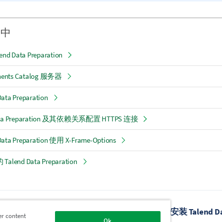
分中
 Data Preparation
ents Catalog 服务器
ata Preparation
Data Preparation 及其依赖关系配置 HTTPS 连接
ata Preparation 使用 X-Frame-Options
end Data Preparation
题
在集群模式下安装 Talend Dictionary Service
手动安装 Talend Dat
er content
Ok