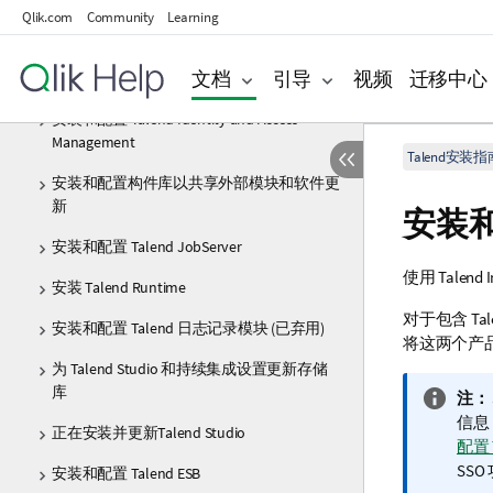
手动安装 Talend 产品
Qlik.com
Community
Learning
安装和配置 Git
文档
引导
视频
迁移中心
安装和配置 Talend Administration Center
安装和配置 Talend Identity and Access
Management
Talend安装指
安装和配置构件库以共享外部模块和软件更
新
安装
安装和配置 Talend JobServer
使用
Talend I
安装 Talend Runtime
对于包含
Tal
安装和配置 Talend 日志记录模块 (已弃用)
将这两个产品
为 Talend Studio 和持续集成设置更新存储
库
信
注：
息
信息
正在安装并更新Talend Studio
注
配置 T
释
SS
安装和配置 Talend ESB