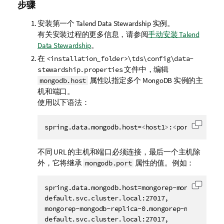
步骤
安装第一个
Talend Data Stewardship
实例。
有关安装过程的更多信息，请参阅
手动安装 Talend
Data Stewardship
。
在
<installation_folder>\tds\config\data-
文件中，编辑
stewardship.properties
属性以指定多个 MongoDB 实例的主
mongodb.host
机和端口。
使用以下语法：
spring.data.mongodb.host=
<
host1
>
:
<
port1
>
,
<
host
复制代
不同 URL 的主机和端口必须连接，最后一个主机除
外，它将继承
属性的值。例如：
mongodb.port
spring.data.mongodb.host=mongorep-mongodb-repl
复制代
default.svc.cluster.local:27017,

mongorep-mongodb-replica-0.mongorep-mongodbrepl
default.svc.cluster.local:27017,
