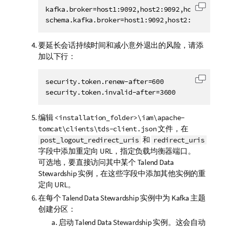
kafka.broker=host1:9092,host2:9092,host3:9092

复制代
schema.kafka.broker=host1:9092,host2:9092,host
要延长会话持续时间和减小意外退出的风险，请添
加以下行：
security.token.renew-after=600

复制代
security.token.invalid-after=3600
编辑
<installation_folder>\iam\apache-
文件，在
tomcat\clients\tds-client.json
和
post_logout_redirect_uris
redirect_uris
字段中添加重定向 URL，指定负载均衡器端口。
可选地，要直接访问其中某个
Talend Data
Stewardship
实例，在这些字段中添加其他实例的重
定向 URL。
在每个
Talend Data Stewardship
实例中为 Kafka 主题
创建分区：
启动
Talend Data Stewardship
实例。这会自动