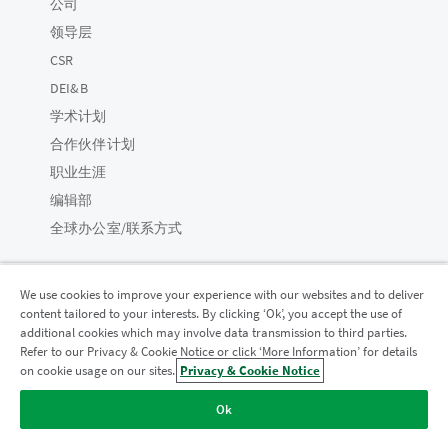
公司
领导层
CSR
DEI&B
学术计划
合作伙伴计划
职业生涯
编辑部
全球办公室/联系方式
We use cookies to improve your experience with our websites and to deliver
content tailored to your interests. By clicking ‘Ok’, you accept the use of
Qlik 社区
additional cookies which may involve data transmission to third parties.
Refer to our Privacy & Cookie Notice or click ‘More Information’ for details
on cookie usage on our sites.
Privacy & Cookie Notice
法律协议
产品条款
Legal Policies
法律条规
Ok
使用条款
商标
Do Not Share My Info
版权所有 © 1993-2026 QlikTech International AB。保留所有权利。