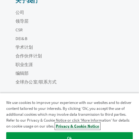
关于我们
公司
领导层
CSR
DEI&B
学术计划
合作伙伴计划
职业生涯
编辑部
全球办公室/联系方式
We use cookies to improve your experience with our websites and to deliver
content tailored to your interests. By clicking ‘Ok’, you accept the use of
Qlik 社区
additional cookies which may involve data transmission to third parties.
Refer to our Privacy & Cookie Notice or click ‘More Information’ for details
on cookie usage on our sites.
Privacy & Cookie Notice
法律协议
产品条款
Legal Policies
法律条规
Ok
使用条款
商标
Do Not Share My Info