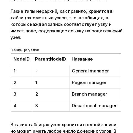
Такие типы иерархий, как правило, хранятся в
таблицах смежных узлов, т. е. в таблицах, в
которых каждая запись соответствует узлу и
имеет поле, содержащее ссылку на родительский
узел.
Таблица узлов
NodeID
ParentNodeID
Название
1
-
General manager
2
1
Region manager
3
2
Branch manager
4
3
Department manager
В таких таблицах узел хранится в одной записи,
но может иметь любое число дочерних узлов. В