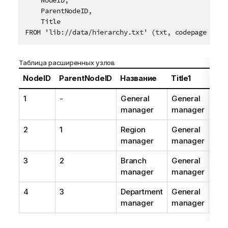
    NodeID,

    ParentNodeID,

    Title

FROM 'lib://data/hierarchy.txt' (txt, codepage is 1
Таблица расширенных узлов
NodeID
ParentNodeID
Название
Title1
Titl
1
-
General
General
-
manager
manager
2
1
Region
General
Reg
manager
manager
man
3
2
Branch
General
Reg
manager
manager
man
4
3
Department
General
Reg
manager
manager
man