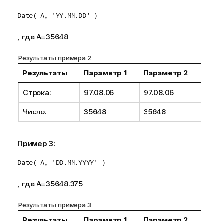
Date( A, 'YY.MM.DD' )
, где
A
=
35648
Результаты примера 2
Результаты
Параметр 1
Параметр 2
Строка:
97.08.06
97.08.06
Число:
35648
35648
Пример 3:
Date( A, 'DD.MM.YYYY' )
, где
A
=
35648.375
Результаты примера 3
Результаты
Параметр 1
Параметр 2