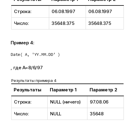
Строка:
06.08.1997
06.08.1997
Число:
35648.375
35648.375
Пример 4:
Date( A, 'YY.MM.DD' )
, где
A
=
8/6/97
Результаты примера 4
Результаты
Параметр 1
Параметр 2
Строка:
NULL
(ничего)
97.08.06
Число:
NULL
35648