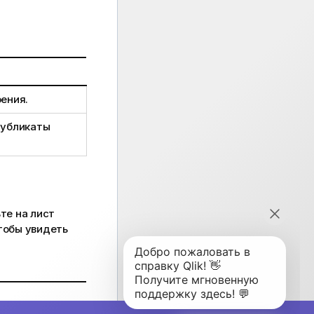
ения.
дубликаты
те на лист
тобы увидеть