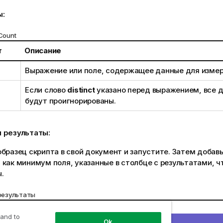
ы:
Count
т
Описание
Выражение или поле, содержащее данные для измер
Если слово
distinct
указано перед выражением, все 
будут проигнорированы.
 результаты:
бразец скрипта в свой документ и запустите. Затем добавь
как минимум поля, указанные в столбце с результатами, ч
.
результаты
Результат
 and to
Ok