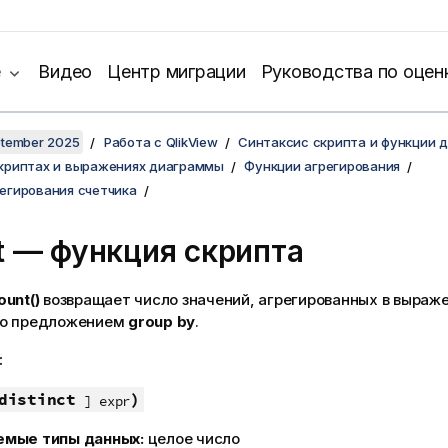
е
Видео
Центр миграции
Руководства по оцен
ptember 2025
Работа с QlikView
Синтаксис скрипта и функции 
скриптах и выражениях диаграммы
Функции агрегирования
егирования счетчика
t — функция скрипта
ount()
возвращает число значений, агрегированных в выраже
но предложением
group by
.
:
distinct
)
] expr
емые типы данных:
целое число