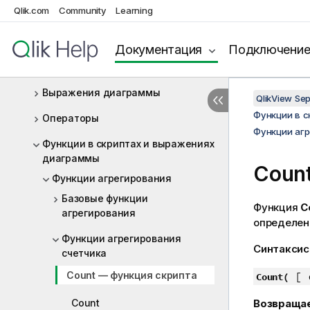
Функции
Qlik.com
Community
Learning
Операторы и ключевые слова
скрипта
Документация
Подключени
Выражения скрипта
Выражения диаграммы
QlikView Se
Функции в 
Операторы
Функции агр
Функции в скриптах и выражениях
диаграммы
Coun
Функции агрегирования
Базовые функции
Функция
C
агрегирования
определе
Функции агрегирования
Синтаксис
счетчика
Count — функция скрипта
[
Count(
Возвраща
Count