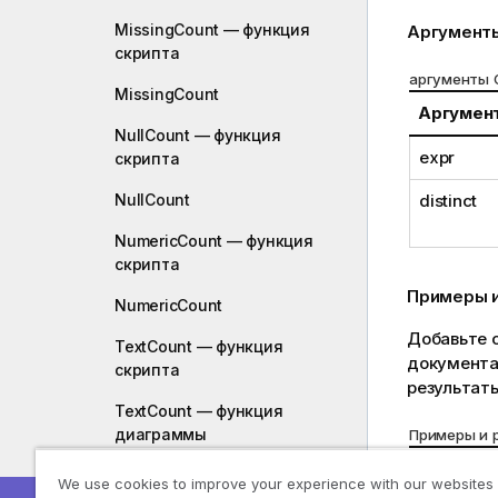
MissingCount — функция
Аргумент
скрипта
аргументы 
MissingCount
Аргумен
NullCount — функция
expr
скрипта
distinct
NullCount
NumericCount — функция
скрипта
Примеры и
NumericCount
Добавьте о
TextCount — функция
документа 
скрипта
результаты
TextCount — функция
диаграммы
Примеры и 
Пример
We use cookies to improve your experience with our websites
Функции финансового