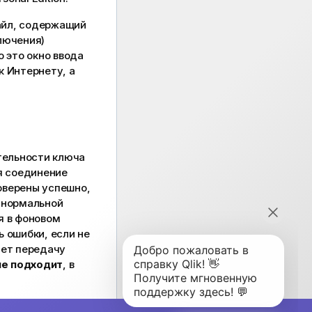
айл, содержащий
лючения)
 это окно ввода
к Интернету, а
тельности ключа
я соединение
роверены успешно,
 нормальной
я в фоновом
 ошибки, если не
ает передачу
не подходит
, в
олнении обычной