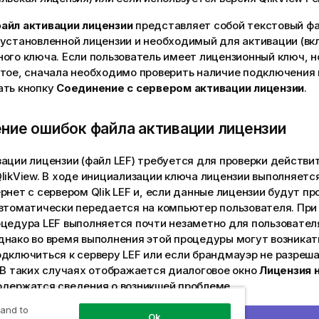
айл активации лицензии
представляет собой текстовый ф
 установленной лицензии и необходимый для активации (вк
ого ключа. Если пользователь имеет лицензионный ключ, но
тое, сначала необходимо проверить наличие подключения 
ать кнопку
Соединение с сервером активации лицензии
.
ние ошибок файла активации лицензии
ации лицензии (файл LEF) требуется для проверки действи
likView. В ходе инициализации ключа лицензии выполняетс
рнет с сервером Qlik LEF и, если данные лицензии будут п
автоматически передается на компьютер пользователя. При
оцедура LEF выполняется почти незаметно для пользовател
нако во время выполнения этой процедуры могут возникать
одключиться к серверу LEF или если брандмауэр не разреш
 В таких случаях отображается диалоговое окно
Лицензия 
одержатся сведения о возникшей проблеме.
 and to
зователь не может получить необходимый файл LEF при вып
Ok