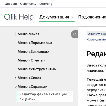
Qlik.com
Community
Learning
Меню «Правка»
Меню «Вид»
Документация
Подключени
Меню «Выборки»
QlikView Se
Меню Макет
Команды м
Меню «Параметры»
Меню «Закладки»
Реда
Меню «Отчеты»
Здесь пол
Меню «Инструменты»
лицензии.
Меню «Окно»
Текущий л
вводится п
Меню «Справка»
отредакти
Редактор файла активации
Также пред
лицензии
может быть
пользовате