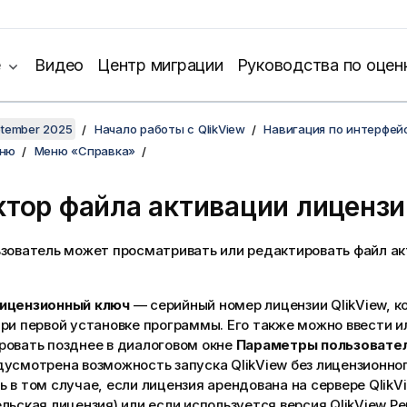
е
Видео
Центр миграции
Руководства по оцен
ptember 2025
Начало работы с QlikView
Навигация по интерфей
еню
Меню «Справка»
ктор файла активации лицензи
ьзователь может просматривать или редактировать файл а
ицензионный ключ
— серийный номер лицензии QlikView, к
ри первой установке программы. Его также можно ввести и
ровать позднее в диалоговом окне
Параметры пользовател
усмотрена возможность запуска QlikView без лицензионног
 в том случае, если лицензия арендована на сервере QlikV
льская лицензия) или если используется версия QlikView Pers