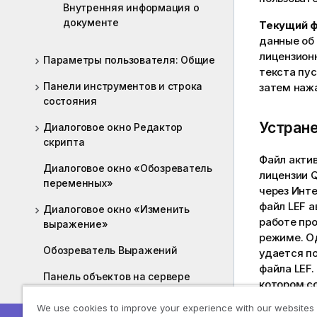
Внутренняя информация о
документе
Текущий ф
данные об
лицензионн
Параметры пользователя: Общие
текста пус
Панели инструментов и строка
затем наж
состояния
Устране
Диалоговое окно Редактор
скрипта
Файл актив
Диалоговое окно «Обозреватель
лицензии Q
переменных»
через Инте
файл LEF 
Диалоговое окно «Изменить
работе пр
выражение»
режиме. Од
Обозреватель Выражений
удается п
файла LEF.
Панель объектов на сервере
котором с
Экспорт и печать
We use cookies to improve your experience with our websites
Если поль