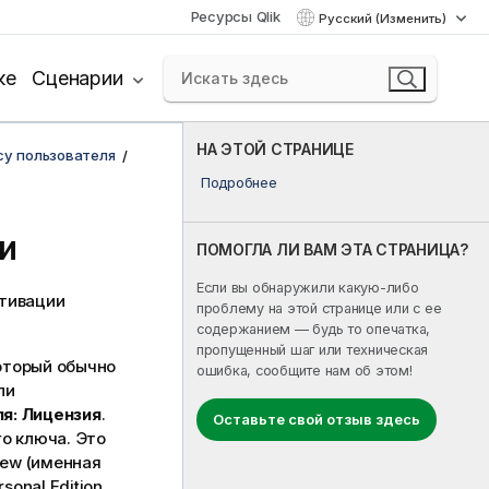
Ресурсы Qlik
Русский (Изменить)
ке
Сценарии
НА ЭТОЙ СТРАНИЦЕ
су пользователя
Подробнее
и
ПОМОГЛА ЛИ ВАМ ЭТА СТРАНИЦА?
Если вы обнаружили какую-либо
ктивации
проблему на этой странице или с ее
содержанием — будь то опечатка,
пропущенный шаг или техническая
оторый обычно
ошибка, сообщите нам об этом!
ли
я: Лицензия
.
Оставьте свой отзыв здесь
о ключа. Это
iew (именная
onal Edition.