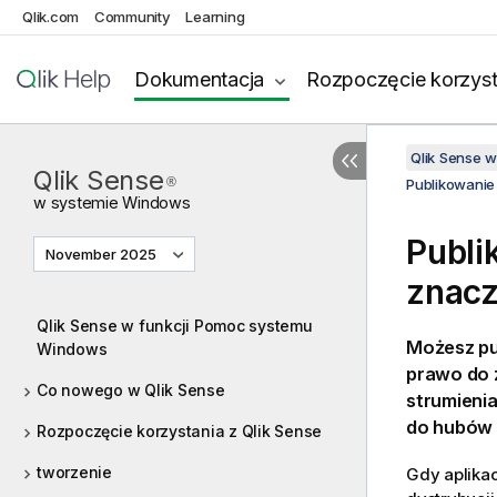
Qlik.com
Community
Learning
Dokumentacja
Rozpoczęcie korzyst
Qlik Sense 
Qlik Sense
®
Publikowanie
w systemie
Windows
Publi
November 2025
znacz
Qlik Sense w funkcji Pomoc systemu
Możesz pu
Windows
prawo do z
Co nowego w Qlik Sense
strumienia
do hubów 
Rozpoczęcie korzystania z Qlik Sense
tworzenie
Gdy aplikac