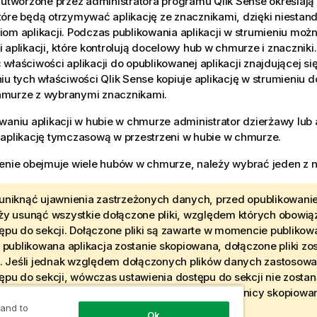
i utworzone przez administratora programu
Qlik Sense
określają
tóre będą otrzymywać aplikację ze znacznikami, dzięki niest
om aplikacji. Podczas publikowania aplikacji w strumieniu moż
 aplikacji, które kontrolują docelowy hub w chmurze i znaczniki
właściwości aplikacji do opublikowanej aplikacji znajdującej się
niu tych właściwości
Qlik Sense
kopiuje aplikację w strumieniu 
murze z wybranymi znacznikami.
waniu aplikacji w hubie w chmurze administrator dzierżawy lub 
 aplikację tymczasową w przestrzeni w hubie w chmurze.
enie obejmuje wiele hubów w chmurze, należy wybrać jeden z n
uniknąć ujawnienia zastrzeżonych danych, przed opublikowanie
ży usunąć wszystkie dołączone pliki, względem których obowią
ępu do sekcji. Dołączone pliki są zawarte w momencie publikowan
i publikowana aplikacja zostanie skopiowana, dołączone pliki z
i. Jeśli jednak względem dołączonych plików danych zastosow
ępu do sekcji, wówczas ustawienia dostępu do sekcji nie zost
padku skopiowania plików, dzięki czemu użytkownicy skopiowane
ieć wszystkie dane w dołączonych plikach.
 and to
Ok