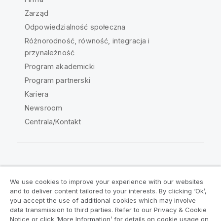
Zarząd
Odpowiedzialność społeczna
Różnorodność, równość, integracja i
przynależność
Program akademicki
Program partnerski
Kariera
Newsroom
Centrala/Kontakt
Społeczność Qlik
We use cookies to improve your experience with our websites
and to deliver content tailored to your interests. By clicking ‘Ok’,
Umowy prawne
Warunki produktu
you accept the use of additional cookies which may involve
data transmission to third parties. Refer to our Privacy & Cookie
Legal Policies
Legal Policies
Notice or click ‘More Information’ for details on cookie usage on