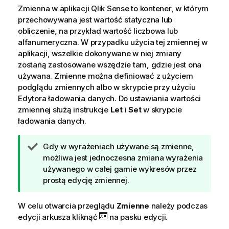
Zmienna w aplikacji
Qlik Sense
to kontener, w którym
przechowywana jest wartość statyczna lub
obliczenie, na przykład wartość liczbowa lub
alfanumeryczna. W przypadku użycia tej zmiennej w
aplikacji, wszelkie dokonywane w niej zmiany
zostaną zastosowane wszędzie tam, gdzie jest ona
używana. Zmienne można definiować z użyciem
podglądu zmiennych albo w skrypcie przy użyciu
Edytora ładowania danych. Do ustawiania wartości
zmiennej służą instrukcje
Let
i
Set
w skrypcie
ładowania danych.
W
Gdy w wyrażeniach używane są zmienne,
s
możliwa jest jednoczesna zmiana wyrażenia
k
używanego w całej gamie wykresów przez
a
prostą edycję zmiennej.
z
ó
W celu otwarcia przeglądu
Zmienne
należy podczas
w
edycji arkusza kliknąć
na pasku edycji.
k