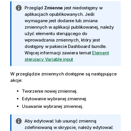
a
I
Przegląd
Zmienne
jest niedostępny w
n
aplikacjach opublikowanych. Jeśli
f
wymagane jest dodanie lub zmiana
o
zmiennych w aplikacji publikowanej, należy
r
użyć elementu sterującego do
m
wprowadzania zmiennych, który jest
a
dostępny w pakiecie Dashboard bundle.
c
Więcej informacji zawiera temat
Element
j
sterujący Variable input
a
W przeglądzie zmiennych dostępne są następujące
akcje:
Tworzenie nowej zmiennej.
Edytowanie wybranej zmiennej.
Usuwanie wybranej zmiennej.
I
Aby edytować lub usunąć zmienną
n
zdefiniowaną w skrypcie, należy edytować