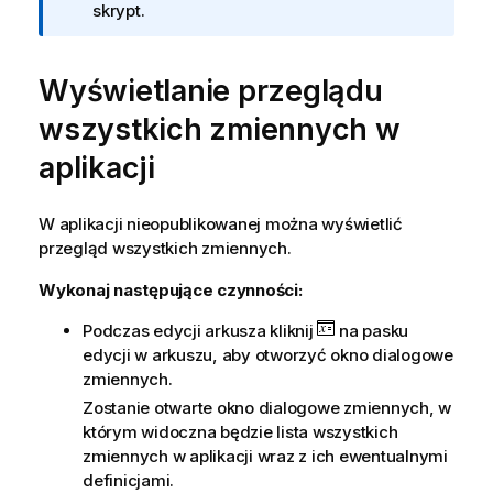
f
skrypt.
o
r
Wyświetlanie przeglądu
m
a
wszystkich zmiennych w
c
j
aplikacji
a
W aplikacji nieopublikowanej można wyświetlić
przegląd wszystkich zmiennych.
Wykonaj następujące czynności:
Podczas edycji arkusza kliknij
na pasku
edycji w arkuszu, aby otworzyć okno dialogowe
zmiennych.
Zostanie otwarte okno dialogowe zmiennych, w
którym widoczna będzie lista wszystkich
zmiennych w aplikacji wraz z ich ewentualnymi
definicjami.