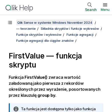
Search
Menu
Qlik Sense w systemie Windows November 2024
— tworzenie
Składnia skryptów i funkcje wykresów
Funkcje skryptów i wykresów
Funkcje agregacji
Funkcje agregacji dla ciągów znaków
FirstValue — funkcja
skryptu
Funkcja
FirstValue()
zwraca wartość
załadowaną jako pierwsza z rekordów
określonych przez wyrażenie, posortowanych
przez klauzulę
group by
.
I
Ta funkcja jest dostępna tylko jako funkcja