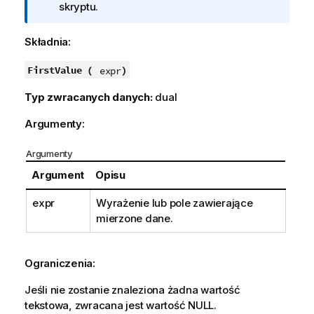
n
skryptu.
f
o
Składnia:
r
m
FirstValue (
)
expr
a
Typ zwracanych danych:
dual
c
j
Argumenty:
a
Argumenty
Argument
Opisu
expr
Wyrażenie lub pole zawierające
mierzone dane.
Ograniczenia:
Jeśli nie zostanie znaleziona żadna wartość
tekstowa, zwracana jest wartość
NULL
.