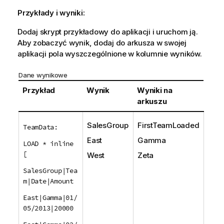
Przykłady i wyniki:
Dodaj skrypt przykładowy do aplikacji i uruchom ją.
Aby zobaczyć wynik, dodaj do arkusza w swojej
aplikacji pola wyszczególnione w kolumnie wyników.
Dane wynikowe
Przykład
Wynik
Wyniki na
arkuszu
SalesGroup
FirstTeamLoaded
TeamData:
East
Gamma
LOAD * inline
[
West
Zeta
SalesGroup|Tea
m|Date|Amount
East|Gamma|01/
05/2013|20000