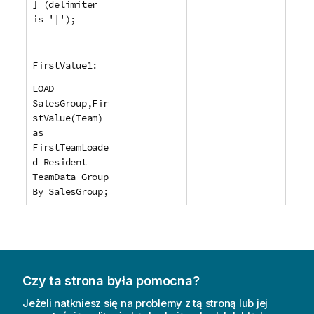
] (delimiter
is '|');
FirstValue1:
LOAD
SalesGroup,Fir
stValue(Team)
as
FirstTeamLoade
d Resident
TeamData Group
By SalesGroup;
Czy ta strona była pomocna?
Jeżeli natkniesz się na problemy z tą stroną lub jej