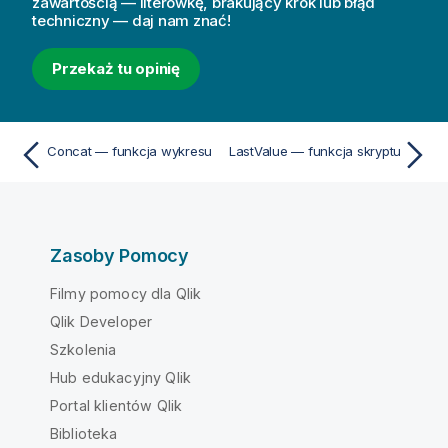
zawartością — literówkę, brakujący krok lub błąd
techniczny — daj nam znać!
Przekaż tu opinię
Concat — funkcja wykresu
LastValue — funkcja skryptu
Zasoby Pomocy
Filmy pomocy dla Qlik
Qlik Developer
Szkolenia
Hub edukacyjny Qlik
Portal klientów Qlik
Biblioteka